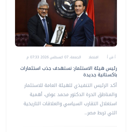
أ ش أ
اقتصاد
الجمعة، 07 اغسطس 2026 07:33 م
رئيس هيئة الاستثمار: نستهدف جذب استثمارات
باكستانية جديدة
أكد الرئيس التنفيذي للهيئة العامة للاستثمار
والمناطق الحرة الدكتور محمد عوض، أهمية
استغلال التقارب السياسي والعلاقات التاريخية
التي تربط مصر...