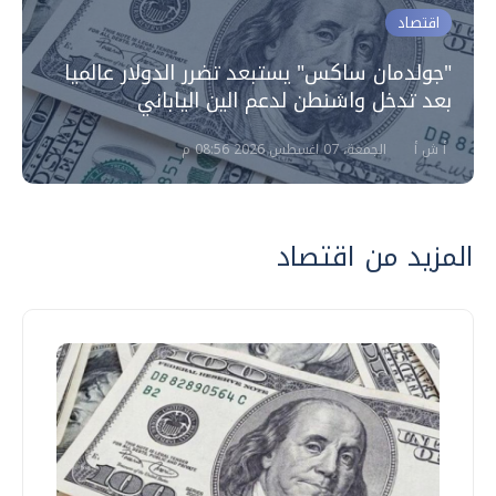
اقتصاد
"جولدمان ساكس" يستبعد تضرر الدولار عالميا
بعد تدخل واشنطن لدعم الين الياباني
أ ش أ
الجمعة، 07 اغسطس 2026 08:56 م
المزيد من اقتصاد