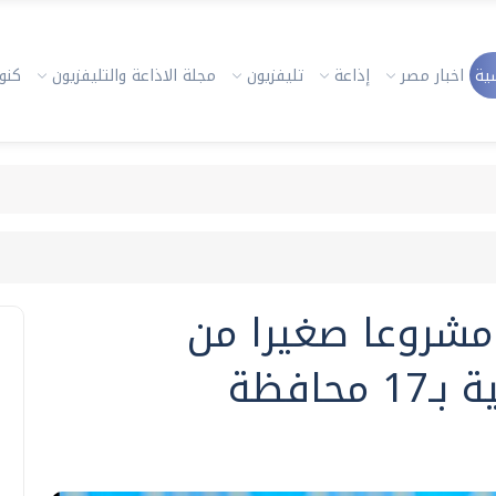
ية
اخبار مصر
إذاعة
تليفزيون
مجلة الاذاعة والتليفزيون
كنوز
وض": تمويل 1338 مشروعا صغيرا من
حافظة