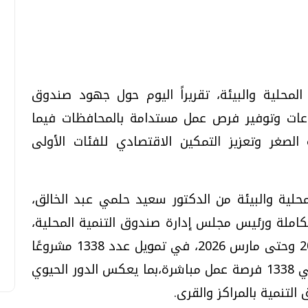
تحقيقات وحوارات
تحقيقات وحوارات
المحلية والبيئة، تقريراً اليوم حول جهود صندوق
روعات وتوفير فرص عمل مستدامة بالمحافظات فيما
لصغر وتعزيز التمكين الاقتصادي للفئات الأولى
قمي.. تقنيات واعدة
دليلك للتنسيق الجامعي .. تساؤلات
وإجابات
لمحلية والبيئة من الدكتور سعيد حلمي عبد الخالق،
السبت، 01 اغسطس 2026 10:25 ص
كاملة ورئيس مجلس إدارة صندوق التنمية المحلية،
أن الصندوق نجح، خلال الفترة من يوليو 2025 وحتى مارس 2026، في تمويل عدد 1338 مشروعًا
صغيرًا ومتناهي الصغر بـ17 محافظة، بإجمالي 1338 فرصة عمل مباشرة،بما يعكس الدور الحيوي
تنمية بالمراكز والقرى.