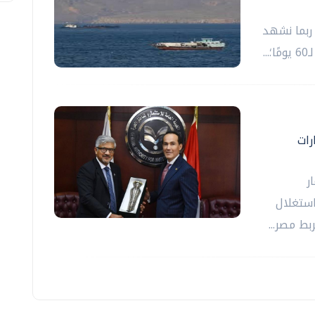
 ربما نشهد
رات
ر
استغلال
بط مصر...