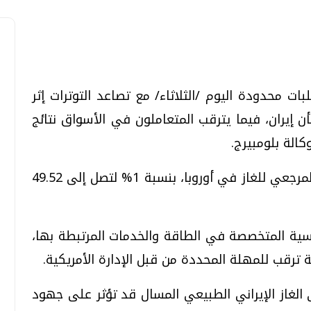
ت محدودة اليوم /الثلاثاء/ مع تصاعد التوترات إثر
تحقيقات وحوارات
تحقيقات وحوارات
ن إيران، فيما يترقب المتعاملون في الأسواق نتائج
الة بلومبيرج.
وتراجعت العقود الآجلة الهولندية، المؤشر المرجعي للغاز في أوروبا، بنسبة 1% لتصل إلى 49.52
قمي.. تقنيات واعدة
دليلك للتنسيق الجامعي .. تساؤلات
سية المتخصصة في الطاقة والخدمات المرتبطة بها،
وإجابات
ترقب للمهلة المحددة من قبل الإدارة الأمريكية.
السبت، 01 اغسطس 2026 10:25 ص
الغاز الإيراني الطبيعي المسال قد تؤثر على جهود