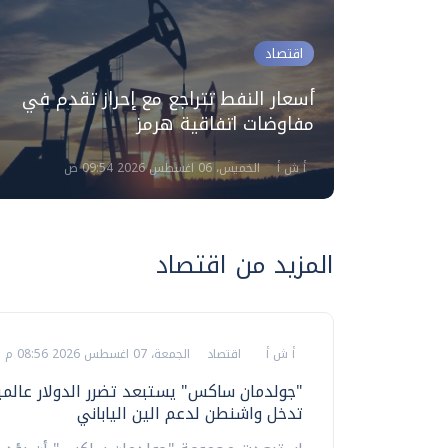
اقتصاد
وباب
أسعار النفط تتراجع مع إحراز تقدم في
ترات
مفاوضات اتفاقية هرمز
أ ش أ
الخميس، 06 اغسطس 2026 09:54 ص
المزيد من اقتصاد
أ ش أ
اقتصاد
الجمعة، 07 اغسطس 2026 08:56 م
"جولدمان ساكس" يستبعد تضرر الدولار عالمي
تدخل واشنطن لدعم الين الياباني