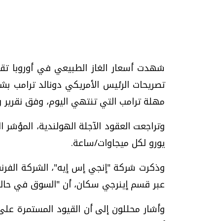
شهدت أسعار الغاز الطبيعي في أوروبا تقلبا
تحقيقات وحوارات
تصريحات الرئيس الأمريكي دونالد ترامب بشأ
مهلة ترامب التي تنتهي اليوم، وفق نقرير وك
يورو لكل ميجاوات/ساعة.
موجات الطقس الساخنة.. لماذا تحدث وكيف
فيديو.. الإعلام الر
وذكرت شركة "إنجي إس إيه"، الشركة الفرن
نواجهها؟
وتحديات هائلة
عبر قسم إينرجي سكان، أن "السوق في حالة 
الخميس، 23 يوليو 2026 05:18 م
الخميس، 30 يوليو 2026 01:09 م
وأشار محللون إلى أن القيود المستمرة على 