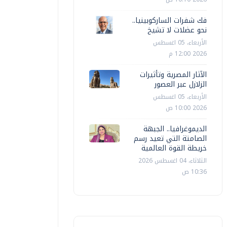
اقتصاد
اقتصاد
فك شفرات الساركوبينيا..
نحو عضلات لا تشيخ
أسعار النفط ترتفع لأعلى مستوى في 4
أسعار ال
الأربعاء، 05 اغسطس
سابيع مع تصاعد التوتر بين أمريكا
فو
2026 12:00 م
طهران
هرمز
الآثار المصرية وتأثيرات
الزلازل عبر العصور
أ ش أ
الثلاثاء، 14 يوليو 2026 09:13 ص
أ ش أ
الأربعاء، 15
الأربعاء، 05 اغسطس
2026 10:00 ص
الديموغرافيا.. الجبهة
الصامتة التي تعيد رسم
خريطة القوة العالمية
الثلاثاء، 04 اغسطس 2026
10:36 ص