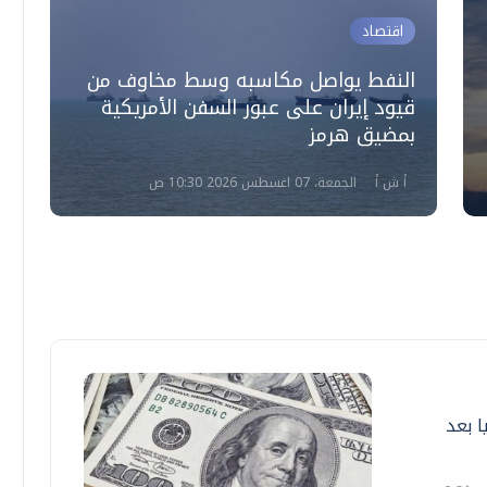
اقتصاد
النفط يواصل مكاسبه وسط مخاوف من
قيود إيران على عبور السفن الأمريكية
أ
بمضيق هرمز
و
أ ش أ
الجمعة، 07 اغسطس 2026 10:30 ص
ا بعد