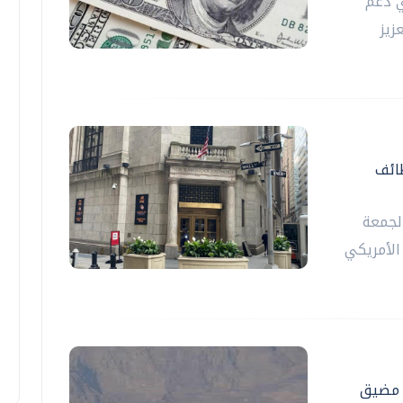
 دعم
زيز
ائف
لجمعة
 الأمريكي
ح مضيق