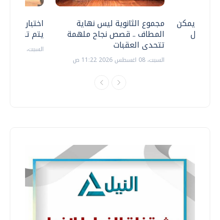
 .. هل يمكن
مجموع الثانوية ليس نهاية
اختبارات القد
ف نتعامل
المطاف .. قصص نجاح ملهمة
يتم تنظيمها 
تتحدى العقبات
السبت، 18 يوليو 2026 09:22 ص
السبت، 08 اغسطس 2026 11:22 ص