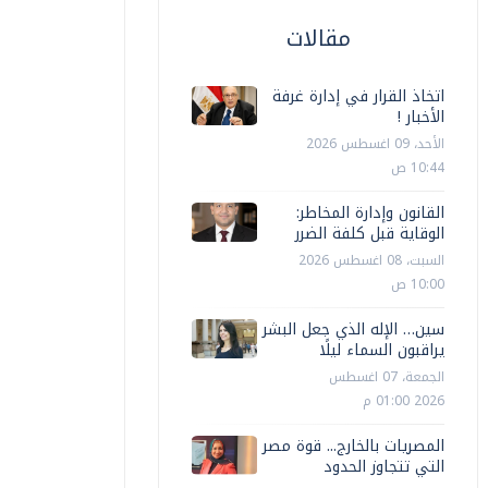
مقالات
اتخاذ القرار في إدارة غرفة
الأخبار !
الأحد، 09 اغسطس 2026
10:44 ص
القانون وإدارة المخاطر:
الوقاية قبل كلفة الضرر
السبت، 08 اغسطس 2026
10:00 ص
سين… الإله الذي جعل البشر
يراقبون السماء ليلًا
الجمعة، 07 اغسطس
2026 01:00 م
المصريات بالخارج... قوة مصر
التي تتجاوز الحدود