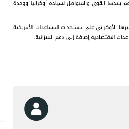
بلادها القوي والمتواصل لسيادة أوكرانيا ووحدة
يرها الأوكراني على مستجدات المساعدات الأمريكية
تحقيقات وحوارات
تحقيقات وحوارات
عدات الاقتصادية إضافة إلى دعم الميزانية.
معي .. تساؤلات
بعد إشعارات "جوجل" .. هل يمكن التنبوء
بالزلازل وكيف نتعامل معها؟
الثلاثاء، 04 اغسطس 2026 04:04 م