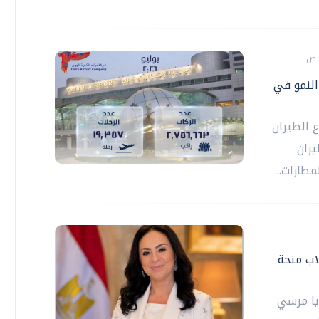
النمو في
 الطيران
يران
طارات...
لاب منحة
يا مرسي