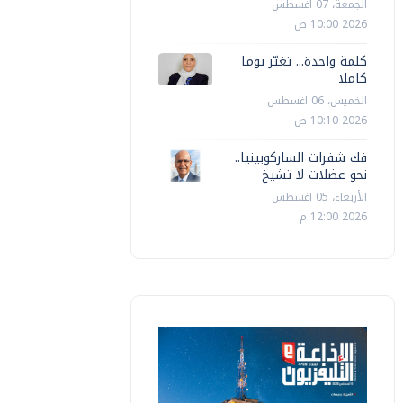
الجمعة، 07 اغسطس
2026 10:00 ص
كلمة واحدة... تغيّر يوما
كاملا
الخميس، 06 اغسطس
2026 10:10 ص
فك شفرات الساركوبينيا..
نحو عضلات لا تشيخ
الأربعاء، 05 اغسطس
2026 12:00 م