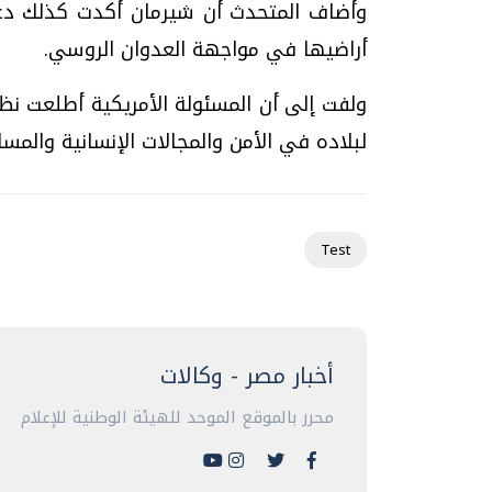
وأضاف المتحدث أن شيرمان أكدت كذلك دعم 
أراضيها في مواجهة العدوان الروسي.
ولفت إلى أن المسئولة الأمريكية أطلعت نظ
تحقيقات وحوارات
لبلاده في الأمن والمجالات الإنسانية والمسا
Test
يف
فيديو.. الإعلام الرقمي.. تقنيات واعدة
دليلك للتنسيق الجا
وتحديات هائلة
وإجابات
الخميس، 30 يوليو 2026 01:09 م
السبت، 01 اغسطس 2026 10:25 ص
أخبار مصر - وكالات
محرر بالموقع الموحد للهيئة الوطنية للإعلام