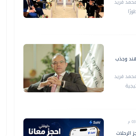
 محمد فريد
رًا
هند وجذب
 محمد فريد
يجية
ز الرحلات