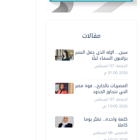
مقالات
سين… الإله الذي جعل البشر
يراقبون السماء ليلًا
الجمعة، 07 اغسطس
2026 01:00 م
المصريات بالخارج... قوة مصر
التي تتجاوز الحدود
الجمعة، 07 اغسطس
2026 10:00 ص
كلمة واحدة... تغيّر يوما
كاملا
الخميس، 06 اغسطس
2026 10:10 ص