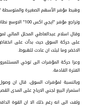
وهبط مؤشر الأسهم الصغيرة والمتوسطة "إيجي إكس 70" بنحو 0.9 % ليصل
وتراجع مؤشر "ايجي اكس 100" الاوسع نطاقا 0.72 % مسجلا 805.78 نقطة.
وقال اسلام عبدالعاطي المحلل المالي لمو
على حركة السوق حيث بدأت على انخفاض 
الاخضر وما لبثت ان عادت للهبوط.
وعزا حركة المؤشرات الى توخي المستثمرو
الفترة القادمة.
وبالنسبة لمؤشرات السوق، قال ان وصو
استمرار البيع لجني الارباح على المدى القصير
ولفت الى انه رغم ذلك الا ان القوة الدا