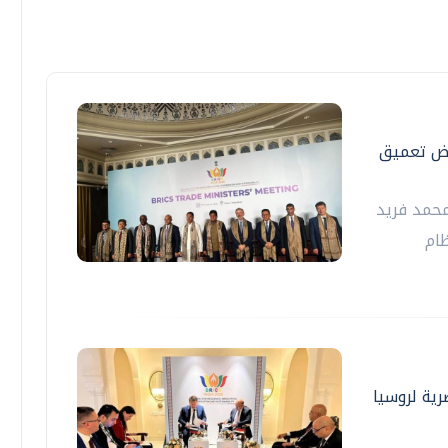
فرض تعميق
 محمد فريد
ظام
رية لروسيا