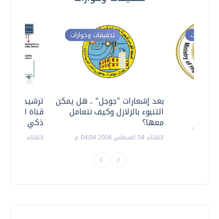
ت وحوارات
تحقيقات وحوارات
معي ..
بعد إشعارات "جوجل" .. هل يمكن
ترشيدا للمياه
التنبوء بالزلازل وكيف نتعامل
قناة السويس 
معها؟
ذكي بالطاقة
الثلاثاء، 04 اغسطس 2026 04:04 م
الثلاثاء، 14 يوليو 2026 06:11 م