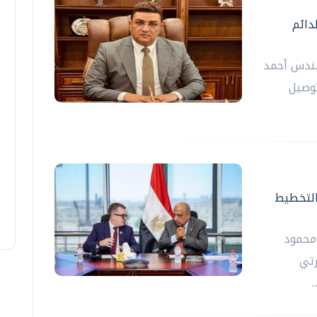
دائم
هندس أحمد
توصيل
 التخطيط
 محمود
رتي
.