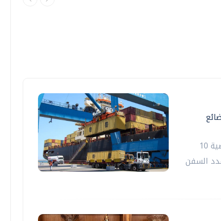
البضائع
استقبل ميناء دمياط خلال آخر 24 ساعة الماضية 10
جمالي عدد السفن