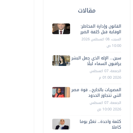
مقالات
القانون وإدارة المخاطر:
الوقاية قبل كلفة الضرر
السبت، 08 اغسطس 2026
10:00 ص
سين… الإله الذي جعل البشر
يراقبون السماء ليلًا
الجمعة، 07 اغسطس
2026 01:00 م
المصريات بالخارج... قوة مصر
التي تتجاوز الحدود
الجمعة، 07 اغسطس
2026 10:00 ص
كلمة واحدة... تغيّر يوما
كاملا