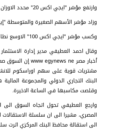
وارتفع مؤشر "ايجي اكس 20" محدد الاوزان النسبية 0.28 % من قيمته مسجلا 6,629.39 نقطة.
وزاد مؤشر الأسهم الصغيرة والمتوسطة "إيجي إكس 70" بنحو 0.24 % ليصل إ
وكسب مؤشر "ايجي اكس 100" الاوسع نطاقا 0.50 % مسجلا 826.24 نقطة.
وقال احمد العطيفي مدير إدارة الاستثمار
أخبار مصر news ne
مشتريات قوية على سهم اوراسكوم للانش
البنك التجاري الدولي والمجموعة المالي
وقلصت مكاسبها في الساعة الاخيرة.
وارجع العطيفي تحول اتجاه السوق الى اع
المصري، مشيرا الى ان سلسلة الاستقالات 
الى استقالة محافظ البنك المركزي اثرت سلب