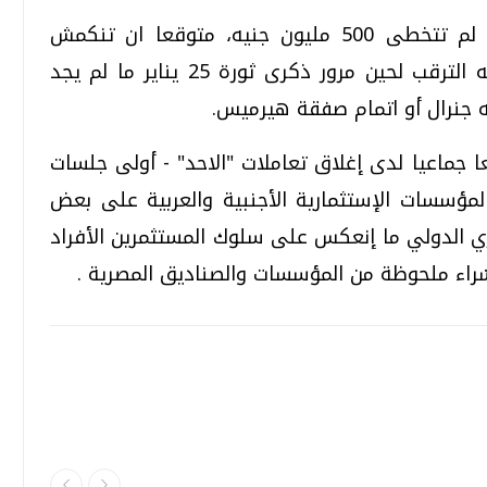
واشار الى ان قيم التداولات تراجعت حيث لم تتخطى 500 مليون جنيه، متوقعا ان تنكمش
السيولة خلال الاسبوع الحالي الذي سيظلله الترقب لحين مرور ذكرى ثورة 25 يناير ما لم يجد
 جنرال أو اتمام صفقة هيرميس.
 جماعيا لدى إغلاق تعاملات "الاحد" - أولى جلسات
مؤسسات الإستثمارية الأجنبية والعربية على بعض
ري الدولي ما إنعكس على سلوك المستثمرين الأفراد
راء ملحوظة من المؤسسات والصناديق المصرية .