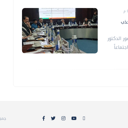
جذب
ر الدكتور
جتماعاً
© 26