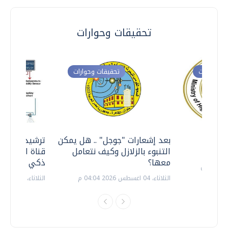
تحقيقات وحوارات
ت وحوارات
تحقيقات وحوارات
معي ..
بعد إشعارات "جوجل" .. هل يمكن
ترشيدا للمياه
التنبوء بالزلازل وكيف نتعامل
قناة السويس 
معها؟
ذكي بالطاقة
الثلاثاء، 04 اغسطس 2026 04:04 م
الثلاثاء، 14 يوليو 2026 06:11 م