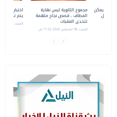
 .. هل يمكن
مجموع الثانوية ليس نهاية
اختبارات القد
ف نتعامل
المطاف .. قصص نجاح ملهمة
يتم تنظيمها 
تتحدى العقبات
السبت، 18 يوليو 2026 09:22 ص
السبت، 08 اغسطس 2026 11:22 ص