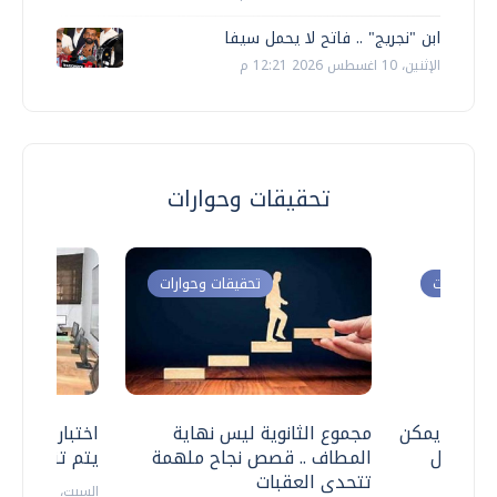
ابن "نجريج" .. فاتح لا يحمل سيفا
الإثنين، 10 اغسطس 2026 12:21 م
تحقيقات وحوارات
ت وحوارات
تحقيقات وحوارات
 .. هل يمكن
مجموع الثانوية ليس نهاية
اختبارات القد
ف نتعامل
المطاف .. قصص نجاح ملهمة
يتم تنظيمها 
تتحدى العقبات
السبت، 18 يوليو 2026 09:22 ص