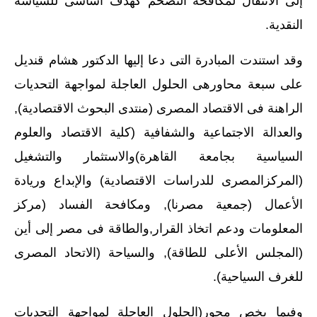
إلى الانتقال لمكافحة التضخم كهدف أساسى للسياسة
النقدية.
وقد استندت المبادرة التى دعا إليها الدكتور هشام قنديل
على سبعة محاورهى الحلول العاجلة لمواجهة التحديات
الراهنة فى الاقتصاد المصرى (منتدى البحوث الاقتصادية),
والعدالة الاجتماعية والشفافية (كلية الاقتصاد والعلوم
السياسية بجامعة القاهرة)والاستثمار والتشغيل
(المركزالمصرى للدراسات الاقتصادية) والإبداع وريادة
الأعمال (جمعية مصرنا), ومكافحة الفساد (مركز
المعلومات ودعم اتخاذ القرار,والطاقة فى مصر إلى أين
(المجلس الأعلى للطاقة), والسياحة (الاتحاد المصرى
للغرف السياحية).
وفيما يخص محور(الحلول العاجلة لمواجهة التحديات