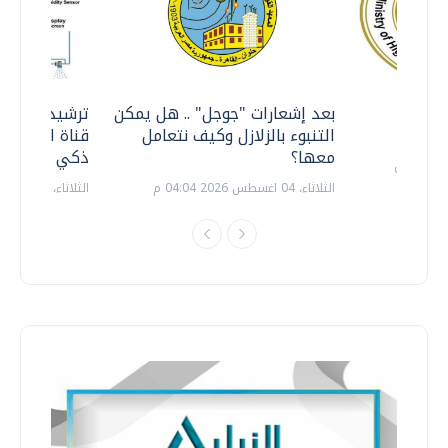
معي ..
بعد إشعارات "جوجل" .. هل يمكن
ترشيدا للمياه
التنبوء بالزلازل وكيف نتعامل
قناة السويس 
معها؟
ذكي بالطاقة
الثلاثاء، 04 اغسطس 2026 04:04 م
الثلاثاء، 14 يوليو 2026 06:11 م