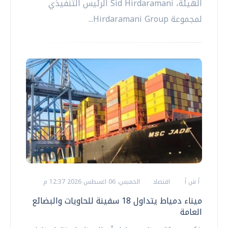
الهيئة، Sid Hirdaramani الرئيس التنفيذي
لمجموعة Hirdaramani Group...
أ ش أ
اقتصاد
الخميس، 06 اغسطس 2026 12:37 م
ميناء دمياط يتداول 18 سفينة للحاويات والبضائع
العامة