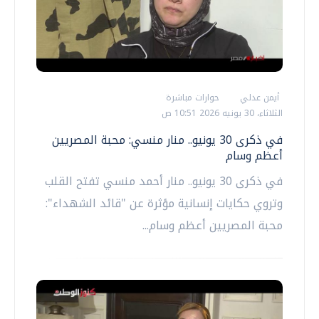
أيمن عدلي
حوارات مباشرة
الثلاثاء، 30 يونيه 2026 10:51 ص
في ذكرى 30 يونيو.. منار منسي: محبة المصريين
أعظم وسام
في ذكرى 30 يونيو.. منار أحمد منسي تفتح القلب
وتروي حكايات إنسانية مؤثرة عن "قائد الشهداء":
محبة المصريين أعظم وسام...