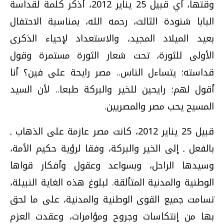
وقتها، أي قبيل 25 يناير 2012، أذكر كلمة لقداسة
البابا شنودة الثالث، رحمه الله، بمناسبة الاحتفال
بعيد الميلاد المجيد، والاستعداد لإحياء الذكرى
الأولى للثورة، تحت شعار الثورة مستمرة وقول
قداسته: يتساءل الناس.. مصر رايحة على فين؟ أنا
أقول لهم: رايحين للخير والبركة طبعا.. لأن السيد
المسيح يحب مصر والمصريين.
قبيل 25 يناير 2012، كانت مصر عازمة على الذهاب ـ
بالفعل ـ إلى الخير والبركة، وفقا لرؤية حكيم الأمة،
وسيدها الراحل، وبسواعد وعقول وأفكار قواها
الوطنية والمدنية المتألقة. لبلوغ هذه الغاية النبيلة،
تسامت جميع القوى الوطنية والمدنية، على ما لحق
بها من إنتكاسات وجروح ومؤامرات، وعقدت العزم