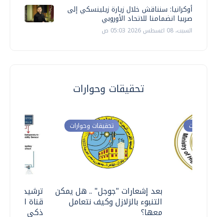
أوكرانيا: سنناقش خلال زيارة زيلينسكي إلى
صربيا انضمامنا للاتحاد الأوروبي
السبت، 08 اغسطس 2026 05:03 ص
تحقيقات وحوارات
ت وحوارات
تحقيقات وحوارات
معي ..
بعد إشعارات "جوجل" .. هل يمكن
ترشيدا للمياه
التنبوء بالزلازل وكيف نتعامل
قناة السويس 
معها؟
ذكي بالطاقة