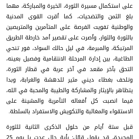
على استكمال مسيرة الثورة، الخيرة والمباركة، مهما
بلغ الثمن والتضحيات، كما أقرت القوى المدنية
والوطنية تفويت الفرصة على المتآمرين والمتربصين
بالثورة والثوار، وأصرت على تقصير أمد خارطة الطريق
المرتبكة، والمبرمة، في ليل حالك السواد، فور تنحي
الطاغية، بين إدارة المرحلة الانتقامية وفصيل بعينه،
التحق بآخر مقعد في آخر عربة في قطار الثورة،
وتلحف بغطاء ديني مثير للدهشة والغرابة، وبدا
يتظاهر بالإيثار والمشاركة والطيبة والمحبة في الله،
فيما انصبت كل أفعاله التآمرية والمشينة على
الاستقواء والمغالبة والتكويش والاستفراد بالسلطة.
قبل ستة أيام من حلول الذكرى الثانية للثورة
المجيدة، قد يقول قائل: بأية حال عدت يا يوم 25