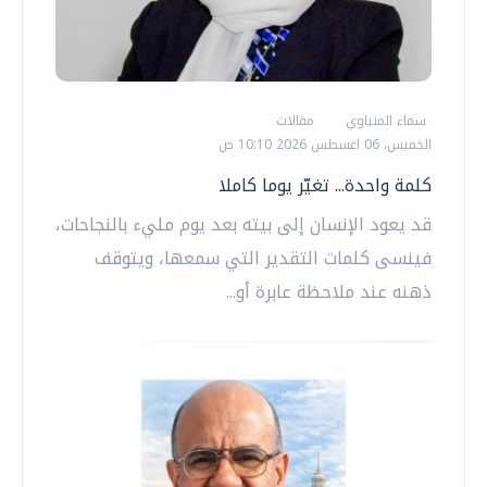
سماء المنياوي
مقالات
الخميس، 06 اغسطس 2026 10:10 ص
كلمة واحدة... تغيّر يوما كاملا
قد يعود الإنسان إلى بيته بعد يوم مليء بالنجاحات،
فينسى كلمات التقدير التي سمعها، ويتوقف
ذهنه عند ملاحظة عابرة أو...