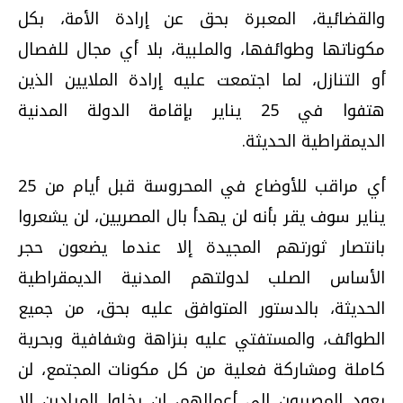
والقضائية، المعبرة بحق عن إرادة الأمة، بكل
مكوناتها وطوائفها، والملبية، بلا أي مجال للفصال
أو التنازل، لما اجتمعت عليه إرادة الملايين الذين
هتفوا في 25 يناير بإقامة الدولة المدنية
الديمقراطية الحديثة.
أي مراقب للأوضاع في المحروسة قبل أيام من 25
يناير سوف يقر بأنه لن يهدأ بال المصريين، لن يشعروا
بانتصار ثورتهم المجيدة إلا عندما يضعون حجر
الأساس الصلب لدولتهم المدنية الديمقراطية
الحديثة، بالدستور المتوافق عليه بحق، من جميع
الطوائف، والمستفتي عليه بنزاهة وشفافية وبحرية
كاملة ومشاركة فعلية من كل مكونات المجتمع، لن
يعود المصريون إلى أعمالهم، لن يخلوا الميادين إلا