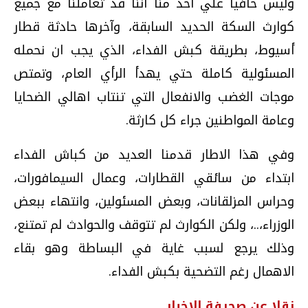
وليس خافيا علي احد منا أننا قد تعاملنا مع جميع
كوارث السكة الحديد السابقة،‮ ‬وآخرها حادثة قطار
أسيوط،‮ ‬بطريقة كبش الفداء،‮ ‬الذي يجب ان نحمله
المسئولية كاملة حتي يهدأ الرأي العام،‮ وتمتص‮
‬موجات الغضب والانفعال التي تنتاب اهالي الضحايا
وعامة المواطنين جراء كل كارثة‮.‬
وفي هذا الاطار قدمنا العديد من كباش الفداء‮
‬ابتداء من سائقي القطارات،‮ ‬وعمال السيمافورات،‮
وحراس المزلقانات،‮ ‬وبعض المسئولين،‮ ‬وانتهاء ببعض
الوزراء،‮..‬،‮ ‬ولكن الكوارث لم تتوقف والحوادث لم تمتنع،‮
‬وذلك يرجع لسبب‮ ‬غاية في البساطة وهو بقاء
الاهمال رغم التضحية بكبش الفداء‮.
نقلا عن صحيفة الاخبار