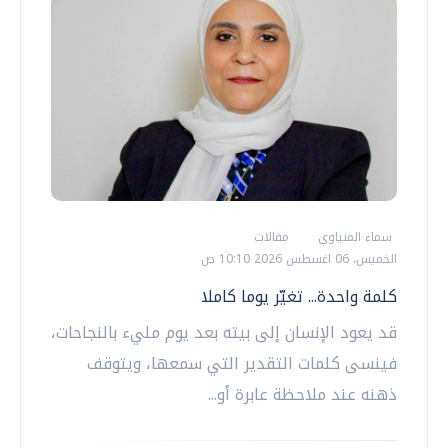
سماء المنياوي
مقالات
الخميس، 06 اغسطس 2026 10:10 ص
كلمة واحدة... تغيّر يوما كاملا
قد يعود الإنسان إلى بيته بعد يوم مليء بالنجاحات،
فينسى كلمات التقدير التي سمعها، ويتوقف
ذهنه عند ملاحظة عابرة أو...