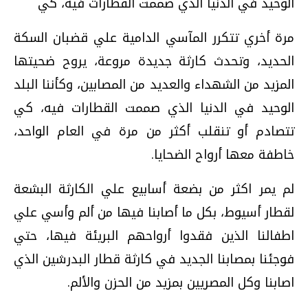
الوحيد في الدنيا الذي صممت القطارات فيه،‮ ‬كي
مرة أخري تتكرر المآسي الدامية علي قضبان السكة
الحديد،‮ ‬وتحدث كارثة جديدة مروعة،‮ يروح ضحيتها
المزيد من الشهداء والعديد من المصابين،‮ ‬وكأننا البلد
الوحيد في الدنيا الذي صممت القطارات فيه،‮ ‬كي
تتصادم أو تنقلب أكثر من مرة في العام الواحد،‮
‬خاطفة معها أرواح الضحايا‮.‬
لم يمر اكثر من بضعة أسابيع علي الكارثة البشعة
لقطار أسيوط،‮ ‬بكل ما أصابنا فيها من ألم وأسي علي
اطفالنا الذين فقدوا أرواحهم البريئة فيها،‮ ‬حتي
فوجئنا بمصابنا الجديد في كارثة قطار البدرشين الذي
اصابنا وكل المصريين بمزيد من الحزن والألم‮.‬