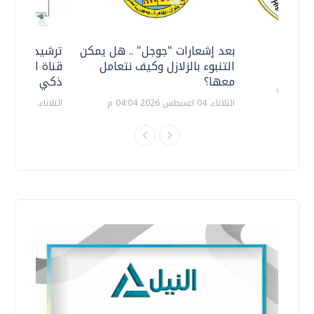
معي ..
بعد إشعارات "جوجل" .. هل يمكن
ترشيدا للمياه
التنبوء بالزلازل وكيف نتعامل
قناة السويس 
معها؟
ذكي بالطاقة
الثلاثاء، 04 اغسطس 2026 04:04 م
الثلاثاء، 14 يوليو 2026 06:11 م