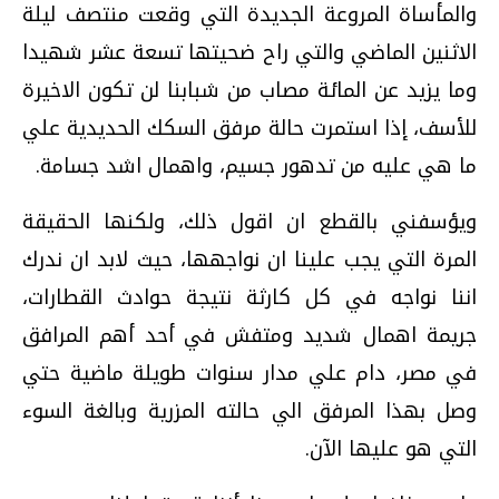
والمأساة المروعة الجديدة التي وقعت منتصف ليلة
الاثنين الماضي والتي راح ضحيتها تسعة عشر شهيدا
وما يزيد عن المائة مصاب من شبابنا لن تكون الاخيرة
للأسف،‮ ‬إذا استمرت حالة مرفق السكك الحديدية علي
ما هي عليه من تدهور جسيم،‮ ‬واهمال اشد جسامة‮.‬
ويؤسفني بالقطع ان اقول ذلك،‮ ‬ولكنها الحقيقة
المرة التي يجب علينا ان نواجهها،‮ ‬حيث لابد ان ندرك
اننا نواجه في كل كارثة نتيجة حوادث القطارات،‮
‬جريمة اهمال شديد ومتفش في أحد أهم المرافق
في مصر،‮ ‬دام علي مدار سنوات طويلة ماضية حتي
وصل بهذا المرفق الي حالته المزرية وبالغة السوء‮
‬التي هو عليها الآن‮.‬