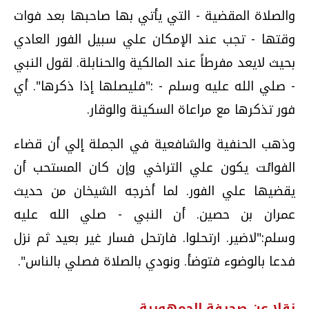
والصلاة المقضية - التي يأتي بها صاحبها بعد فوات
وقتها - تجب عند الإمكان علي سبيل الفور العادي
بحيث لايعد مفرطاً عند المالكية والحنابلة. لقول النبي
- صلي الله عليه وسلم - :"فليصلها إذا ذكرها". أي
فور تذكرها مع مراعاة السكينة والوقار.
وذهب الحنفية والشافعية في الجملة إلي أن قضاء
الفوائت يكون علي التراخي وإن كان المستحب أن
يقضيها علي الفور. لما أخرجه الشيخان من حديث
عمران بن حصين. أن النبي - صلي الله عليه
وسلم:"لاضير. ارتحلوا. فارتحل فسار غير بعيد ثم نزل
فدعا بالوضوء فتوضأ. ونودي بالصلاة فصلي بالناس".
نقلا عن صحيفة الجمهورية