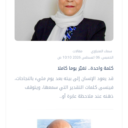
سماء المنياوي
مقالات
الخميس، 06 اغسطس 2026 10:10 ص
كلمة واحدة... تغيّر يوما كاملا
قد يعود الإنسان إلى بيته بعد يوم مليء بالنجاحات،
فينسى كلمات التقدير التي سمعها، ويتوقف
ذهنه عند ملاحظة عابرة أو...