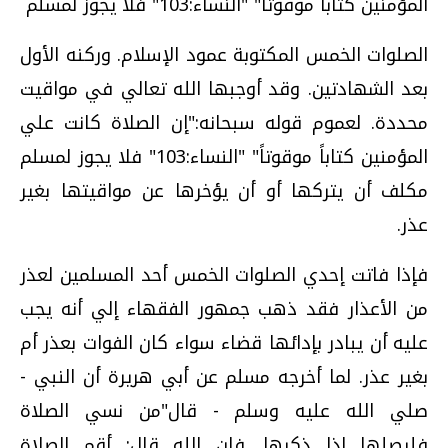
المؤمنين كتاباً موقوتاً" "النساء:103" فلا يجوز لمسلم
الصلوات الخمس المكتوبة عمود الإسلام. وركنه الأول
بعد الشهادتين. وقد أوجبها الله تعالي في مواقيت
محددة. لعموم قوله سبحانه:"إن الصلاة كانت علي
المؤمنين كتاباً موقوتاً" "النساء:103" فلا يجوز لمسلم
مكلف أن يتركها أو أن يؤخرها عن مواقيتها بغير
عذر.
فإذا فاتت إحدي الصلوات الخمس أحد المسلمين لعذر
من الأعذار فقد ذهب جمهور الفقهاء إلي أنه يجب
عليه أن يبادر بإدائها قضاء سواء كان الفوات بعذر أم
بغير عذر. لما أخرجه مسلم عن أبي هريرة أن النبي -
صلي الله عليه وسلم - قال"من نسي الصلاة
فليصلها إذا ذكرها. فإن الله قال: أقم الصلاة