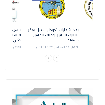
معي ..
بعد إشعارات "جوجل" .. هل يمكن
ترشيدا للمياه
التنبوء بالزلازل وكيف نتعامل
قناة السويس 
معها؟
ذكي بالطاقة
الثلاثاء، 04 اغسطس 2026 04:04 م
الثلاثاء، 14 يوليو 2026 06:11 م