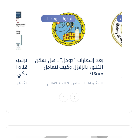
ت وحوارات
تحقيقات وحوارات
معي ..
بعد إشعارات "جوجل" .. هل يمكن
ترشيدا للمياه
التنبوء بالزلازل وكيف نتعامل
قناة السويس 
معها؟
ذكي بالطاقة
الثلاثاء، 04 اغسطس 2026 04:04 م
الثلاثاء، 14 يوليو 2026 06:11 م