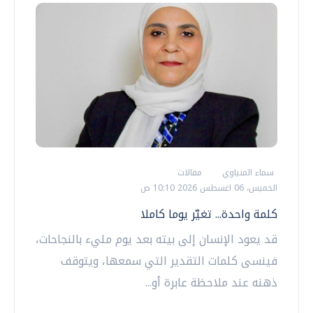
سماء المنياوي
مقالات
الخميس، 06 اغسطس 2026 10:10 ص
كلمة واحدة... تغيّر يوما كاملا
قد يعود الإنسان إلى بيته بعد يوم مليء بالنجاحات،
فينسى كلمات التقدير التي سمعها، ويتوقف
ذهنه عند ملاحظة عابرة أو...