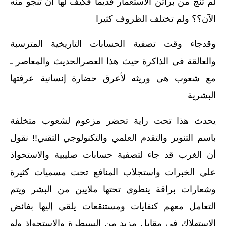
لم تنج من براثن الاستعمار قديما فكيف لها أن تنجو منه
الآن؟؟ ولم تختلف الظروف كثيرا‏
وقدجاء وقت تصفية الحسابات التاريخية المترسبة
والعالقة في الذاكرة حيث هذا العصرالحديث والمعاصر ـ
مع شعوب هي وريثه لأعرق حضارة إنسانية عرفتها
البشرية‏
يحدث هذا تحت راية تحضر مزعوم لشعوب متخلفة
باسم التنوير والتقدم العلمي والتكنولوجي التقني‏!!‏ نقول
أن الغرب قد جاء لتصفية حسابات صليبية والاستحواذ
علي الخبرات واستجلاب المنافع تحت مسميات كثيرة
وشعارات براقة ينطوي تحتها ملايين من البشر ويتم
التعامل معهم كنفايات ومستنقعات يلقي إليها بفائض
الإستهلاك في مقابل مزيد من السيطرة والاستحواذ ولو