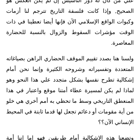
علي من كان له دور التأسيس إن لم يكن العكس هو
الصحيح‏,‏ وإذا كانت فلسفة التاريخ تترجم لنا أزمات
وكبوات الواقع الإسلامي الآن فإنها أيضا تعطينا في ذات
الوقت مؤشرات السقوط والزوال بالنسبة للحضارة
المعاصرة‏.‏
ولسنا هنا بصدد تقييم الموقف الحضاري الراهن بصياغاته
المتعددة وتفسيراته وشروحه الكثيرة وإنما نحن أمام
إشكالية تطرح نفسها بشكل متجدد علي هذا النحو وهو
لماذا لم يكن لمسيرة عطاء أمتنا موقع واعتبار في هذا
المنعطق التاريخي وسط ما تحظي به أمم أخري هي خلو
من أية مقومات أو دعائم تجعل لها قدما ثابتة في المحيط
الإنساني الآن؟؟
وتضعنا هذه الإشكالية أمام طريقين فهو إما إننا أمة