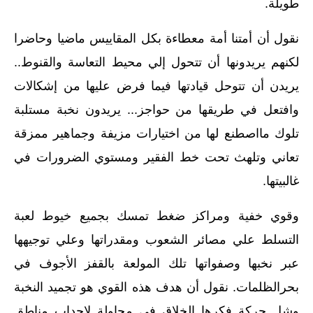
طويلة‏.‏
نقول أن أمتنا أمة معطاءة بكل المقاييس ماضيا وحاضرا
لكنهم يريدونها أن تتحول إلي محيط التعاسة والقنوط‏..‏
يريدن أن تتوحل قيادتها فيما فرض عليها من إشكالات
وافتعل في طريقها من حواجز‏...‏ يريدون نخبة مستلبة
تلوك مااصطنع لها من اختيارات مزيفة وجماهير ممزقة
تعاني وتلهث تحت خط الفقير ومستوي الضرورات في
غالبيتها‏.‏
وقوي خفية ومراكز ضغط تمسك بجميع خيوط لعبة
التسلط علي مصائر الشعوب ومقدراتها وعلي توجيهها
عبر نخبها وصفواتها تلك المولعة بالقفز الأجوف في
بحرالظلمات‏.‏ نقول أن هدف هذه القوي هو تجميد النخبة
وشل حركة فكرها الخلاق في محاولة لإجداب مناطق