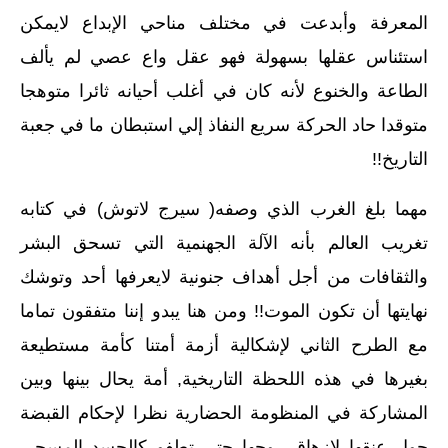
المعرفة وأبدعت في مختلف مناحي الإبداع لايمكن
استئناس عقلها بسهولة فهو عقل واع عصي لم يألف
الطاعة والخنوع لأنه كان في أغلب أحيانه ثائرا متوهجا
متوقدا حاد الحركة سريع النفاذ إلي استبطان ما في جعبة
التاريخ‏!!‏
مهما بلغ الغرب الذي وصفه‏(‏ سيرج لاتوش‏)‏ في كتابه
تغريب العالم بأنه الآلة الجهنمية التي تسحق البشر
والثقافات من أجل أهداف جنونية لايعرفها أحد وتوشك
نهايتها أن تكون الموت‏!!‏ ومن هنا يبدو إننا متفقون تماما
مع الطرح الثاني لإشكالية أزمة أمتنا كأمة مستطيعة
بغيرها في هذه اللحظة التاريخية‏,‏ أمة يحال بينها وبين
المشاركة في المنظومة الحضارية نظرا لإحكام القبضة
حول عنقها لإزهاق روحها حتي تطفو كالجسد المسجي