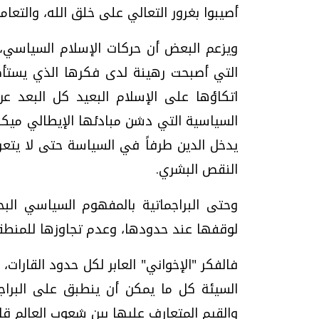
أصيبوا بغرور التعالي على خلق الله، والتعا
ويزعم البعض أن حركات الإسلام السياسي، ب
التي أصبحت رهينة لدى فكرها الذي يستأصل ا
اتكاؤها على الإسلام البعيد كل البعد ع
السياسية التي دشن مبادئها الإيطالي ميكاف
يدخل الدين طرفاً في السياسة حتى لا يت
النقص البشري.
وحتى البراجماتية بالمفهوم السياسي البح
لوقفها عند حدودها، وعدم تجاوزها للمنطقة
فالفكر "الإخواني" العابر لكل حدود القارات،
السيئة كل ما يمكن أن ينطبق على البراجم
والقيم المتعارف عليها بين شعوب العالم قا