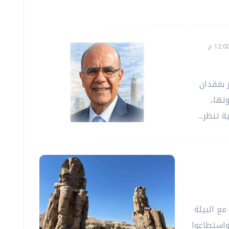
 بفقدان
تها،
تنظر...
ع البيئة
واستطاعوا