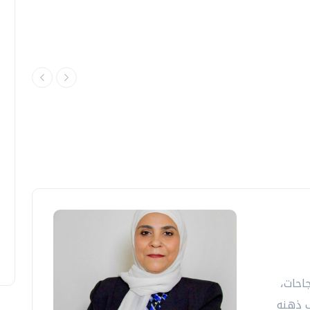
احات،
 ذهنه