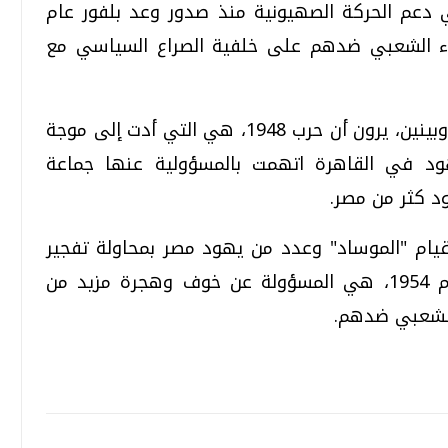
 دعم الحركة الصهيونية منذ صدور وعد بلفور عام
، أجج مشاعر العداء الشعبي ضدهم على خلفية الصراع السياسي مع
ثالثاً: إن هناك بعض المؤرخين، مثل ميتشيل وبينين، يرون أن حرب 1948، هي التي أدت إلى موجة
يهود في القاهرة اتهمت بالمسؤولية عنها جماعة
د كثر من مصر.
قيام "الموساد" وعدد من يهود مصر بمحاولة تفجير
منشآت أمريكية وبريطانية في القاهرة عام 1954، هي المسؤولة عن خوف وهجرة مزيد من
الشعبي ضدهم.