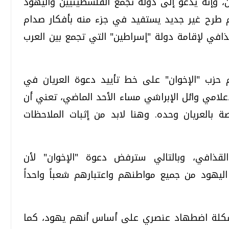
 وإنه يدعو إلى دولة تجمع الفلسطينيين واليهود
 طرح غير جديد يستفيد في جزء منه بأفكار صدام
افي لإقامة دولة "إسراطين" التي تجمع بين العرب
 حزب "الإخوان" على خط تأييد دعوة العريان في
يونية على قناة (دريم 2) مع الإعلامي وائل الإبراشي مساء الأحد الماضي، تعني أن
 بالعريان وحده. وهنا لابد من إثبات الملاحظات
لقذافي، وبالتالي سترفض دعوة "الإخوان" لأن
اليهود من جميع مواطنهم واعتبارهم شعباً واحداً
ط مشكلة اضطهاد عنصري على أساس أنهم يهود، كما