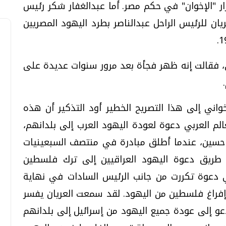
رار "الإخوان" في حكم مصر. أما عبدالغفار شكر رئيس
يان للرئيس الراحل عبدالناصر بطرد اليهود المصريين
لي، فقالت إنه ظهر فجأة بعد مرور سنوات عديدة على
واني إلى هذا التصريح الخطير أود التذكير أن هذه
لم العربي دعوة لعودة اليهود العرب إلى بلدانهم،
حسين، عندما أطلق مبادرة في منتصف السبعينيات
ريق دعوة اليهود العراقيين إلى ترك فلسطين
 دعوة تكررت من جانب الرئيس السادات في نهاية
إفراغ فلسطين من اليهود. لقد سمعت العريان يفسر
عو إلى عودة جميع اليهود من إسرائيل إلى بلدانهم