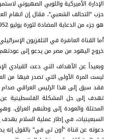
الإدارة الأميركية واللوبي الصهيوني لاستم
حزب "التحالف الشعبي"، فقال إن اتهام العر
هو جزء من الدعاية المضادة لثورة يوليو 1952.
أما القناة العاشرة في التلفزيون الإسرائي
خروج اليهود من مصر من يدعو إلى عودتهم.
وبعيداً عن الأهداف التي دعت القيادي الإخ
ليست المرة الأولى التي تصدر فيها من العا
فقد سبق إلى هذا الرئيس العراقي صدام 
تهدف إلى حل المشكلة الفلسطينية عن ط
المحتلة والعودة إلى وطنهم العراق، وهي
السبعينيات، في إطار عملية السلام بهدف 
دعوته عن قناة "أون تي في" بالقول إنه يد