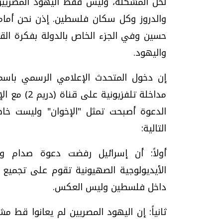
لحل المشكلة، وليس فقط اليهود المصريين،
والدروز وكل سكان فلسطين. إذن نحن أمام
حسين وفي الجزء الخاص بالدولة بفكرة القذ
واليهود.
إن دخول المتحدث الإعلامي الرسمي باسم
مداخلة تلفز
الدعوة أصبحت تمثل "الإخوان" وليست خاصة
التالية:
أولاً: أن إسرائيل رفضت دعوة صدام وا
الأيديولوجية الصهيونية تقوم على تجميع 
داخل فلسطين وليس العكس.
ثانياً: إن اليهود المصريين لم يعانوا ق