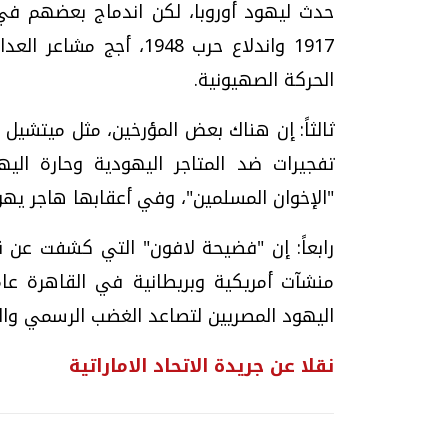
حدث ليهود أوروبا، لكن اندماج بعضهم في
1917 واندلاع حرب 1948
الحركة الصهيونية.
تفجيرات ضد المتاجر اليهودية وحارة ال
"الإخوان المسلمين"، وفي أعقابها هاجر يهو
رابعاً: إن "فضيحة لافون" التي كشفت عن 
اليهود المصريين لتصاعد الغضب الرسمي و
نقلا عن جريدة الاتحاد الاماراتية