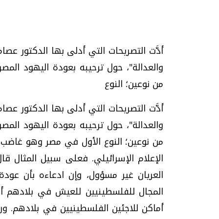
تحقيقات وحوارات
أدَّت التصريحات التي أدلى بها الدكتور عصام
والعدالة"، حول ترحيبه بعودة اليهود المص
من نوعين؛ النوع
أدَّت التصريحات التي أدلى بها الدكتور عصام
والعدالة"، حول ترحيبه بعودة اليهود المص
موجات الطقس الساخنة.. لماذا تحدث وكيف
فيديو.. الإعلام الر
من نوعين؛ النوع الأول في مصر وهو غاضب م
نواجهها؟
وتحديات هائلة
الإعلام الإسرائيلي. فعلى سبيل المثال قا
الخميس، 23 يوليو 2026 05:18 م
الخميس، 30 يوليو 2026 01:09 م
العريان غير مسؤول، وإن ادعاءه بأن عود
المجال للفلسطينيين للعيش في بلادهم أم
أماكن للاجئين الفلسطينيين في بلادهم. و