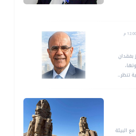
 بفقدان
تها،
تنظر...
ع البيئة