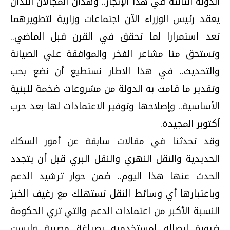
الدولة الثالثة في هذا الإنجاز.. وهذان المجالان اللذان
يعقد رئيس الوزراء الآن اجتماعات وزارية لتطويرهما
تعد استمرارا لما تحقق في القرن قبل الماضي..
وتستحق منا مشاعر الفخر والموافقة علي الصيانة
والتحديث.. في هذا الاطار نستطيع أن نضع بحب
وتقدير ما قامت به الدولة من مشروعات ضخمة للبنية
الأساسية.. وإصلاحها وتوفير الاعتمادات لها بعد حرب
أكتوبر المجيدة.
وقد تحدثنا في مقالات سابقة عن أمور السكك
الحديدية والنقل النهري والنقل البري قبل أن يتجدد
الحدث عنها هذا اليوم.. ضمن حوار ترشيد الدعم
وباعتبارها أي وسائط النقل تستهلك مع رغيف الخبز
النسبة الأكبر من اعتمادات الدعم والتي تري الحكومة
ضرورة ايصاله لمستخدميه بصياغة مصرية وليست