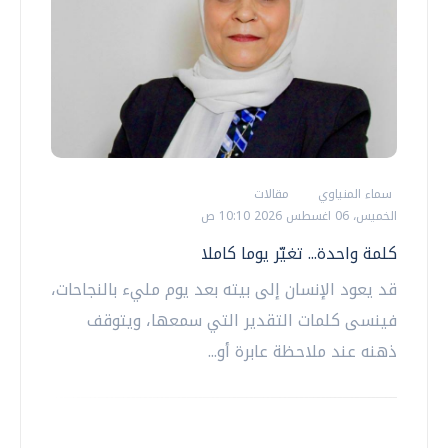
سماء المنياوي
مقالات
الخميس، 06 اغسطس 2026 10:10 ص
كلمة واحدة... تغيّر يوما كاملا
قد يعود الإنسان إلى بيته بعد يوم مليء بالنجاحات،
فينسى كلمات التقدير التي سمعها، ويتوقف
ذهنه عند ملاحظة عابرة أو...