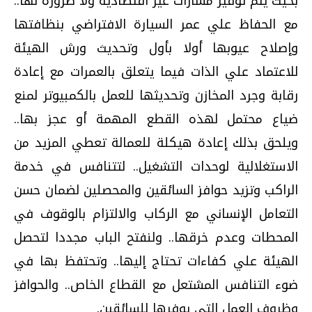
بحيث يتم توفير مسارات غير اقتصادية ولا ضرورة لها..
مع الحفاظ علي عمر السيارة الافتراضي بنظافتها
وإصلاح عيوبها أولا بأول وتحديث ورش الهيئة
للاعتماد علي الذات فيما يتعلق بالعمرات مع إعادة
رقابة وجرد المخازن وتحديثها للعمل بالكمبيوتر لمنع
ضياع محتمل لهذه القطع المهمة أو عجز بها..
ويلحق بذلك إعادة هيكلة للعمالة تعطي المزيد من
الاستغلالية لوحدات التشغيل.. لتتنافس في خدمة
الراكب وتزيد حوافز السائقين والمحصلين لضمان حسن
التعامل الإنساني مع الركاب والالتزام بالوقوف في
المحطات وعدم خرقها.. ولنفتح الباب مجددا لتحصل
الهيئة علي كفاءات تحتاج إليها.. وتحتفظ بها في
ضوء التنافس المشتعل مع القطاع الخاص.. والحوافز
وظروف العمل التي يوفرها للسائقين.