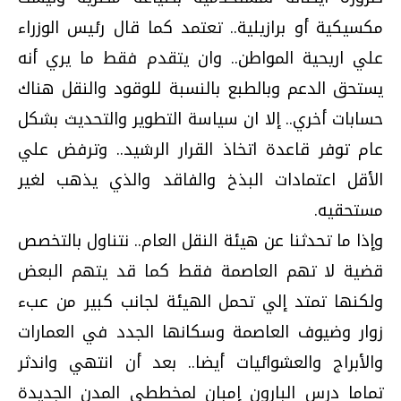
مكسيكية أو برازيلية.. تعتمد كما قال رئيس الوزراء
علي اريحية المواطن.. وان يتقدم فقط ما يري أنه
يستحق الدعم وبالطبع بالنسبة للوقود والنقل هناك
حسابات أخري.. إلا ان سياسة التطوير والتحديث بشكل
عام توفر قاعدة اتخاذ القرار الرشيد.. وترفض علي
الأقل اعتمادات البذخ والفاقد والذي يذهب لغير
مستحقيه.
وإذا ما تحدثنا عن هيئة النقل العام.. نتناول بالتخصص
قضية لا تهم العاصمة فقط كما قد يتهم البعض
ولكنها تمتد إلي تحمل الهيئة لجانب كبير من عبء
زوار وضيوف العاصمة وسكانها الجدد في العمارات
والأبراج والعشوائيات أيضا.. بعد أن انتهي واندثر
تماما درس البارون إمبان لمخططي المدن الجديدة