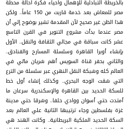
بالخريطة التبادلية للإهمال واحياء فكرة احالة محطة
مصر للمعاش بعد خدمة قاربت من 150 عاماً.. ولكن
هذا الظن غير صحيح لأن المقدمة تشير بوضوح إلي أن
مصر عندما بدأت مشروع التنوير في القرن التاسع
عشر كانت سباقة في مجالي الثقافة والنقل.. الأول
بإنشاء أوبرا القاهرة وسلسلة المسارح والفنادق..
والثاني بحفر قناة السويس أهم شريان مائي في
العالم كله وشبكة النقل النهري عبر سلسلة من الترع
التي شقت الوجه البحري.. وكذلك إنشاء أول خط
للسكة الحديد بين القاهرة والإسكندرية سرعان ما
أمتدت حتي أسوان ووادي حلفا.. وشرقا حتي مدينة
غزة بفلسطين وجاء ترتيبها الثانية علي العالم بعد
السكة الحديد الملكية البريطانية.. وكانت الهند هي