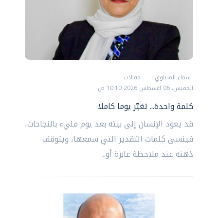
سماء المنياوي
مقالات
الخميس، 06 اغسطس 2026 10:10 ص
كلمة واحدة... تغيّر يوما كاملا
قد يعود الإنسان إلى بيته بعد يوم مليء بالنجاحات،
فينسى كلمات التقدير التي سمعها، ويتوقف
ذهنه عند ملاحظة عابرة أو...