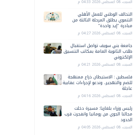
السبت، 08 اغسطس 2026 04:33 م
التحالف الوطني للعمل الأهلي
التنموي يطلق المرحلة الثالثة من
مبادرة "إيد واحدة"
السبت، 08 اغسطس 2026 04:27 م
جامعة بني سويف تواصل استقبال
طلاب الثانوية العامة بمكاتب التنسيق
الإلكتروني
السبت، 08 اغسطس 2026 04:21 م
فلسطين : الاستيطان ذراع ممنهجة
للضم والتهجير.. وندعو لإجراءات عقابية
عاجلة
السبت، 08 اغسطس 2026 04:16 م
رئيس وزراء بلغاريا: مسيرة دخلت
مجالنا الجوي من رومانيا وانفجرت قرب
الحدود
السبت، 08 اغسطس 2026 04:05 م