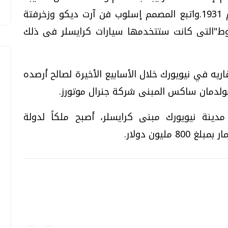
هذا اللقب بعد بناء مبنى إمباير ستيت عام 1931.واتبع المصمم إسلوب فن آرت ديكو وزخرفتة
جنوط"التى كانت ستتخدمها سيارات كرايسلر فى ذلك
ه في نيويورك خلال الأسابيع الأخيرة لصالح أرصده
غولدمان ساكس المبنى شركة جنرال موتورز.
ينة نيويورك مبنى كرايسلر، أصبح ملكاً لدولة
ليون دولار.