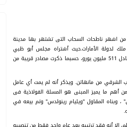
 من اشهر ناطحات السحاب التى تشتهر بها مدينة
 ملك لدولة الأمارات.حيث أشتراه مجلس أبو ظبي
تحقيقات وحوارات
تحقيقات وحوارات
للأستثمار بمبلغ 800 مليون دولار أى مل يعادل 511 مليون يورو، حسبما ذكرت مصادر قريبة من
319 مترا ويقع بالجانب الشرقي من مانهاتن. ويذكر أنه لم يمت أي عامل
 تشيد هذا المبنى في عام 1929، ومن أهم ما يميز المبنى هو المسلة الفولاذية فى
معي .. تساؤلات
بعد إشعارات "جوجل" .. هل يمكن التنبوء
" ، وبناه المقاول "ويليام رينولدس" وتم بيعه في
بالزلازل وكيف نتعامل معها؟
.
الثلاثاء، 04 اغسطس 2026 04:04 م
م، إلا أنه فقد ترتيبه بعد عام واحد فقط من تنصيبه