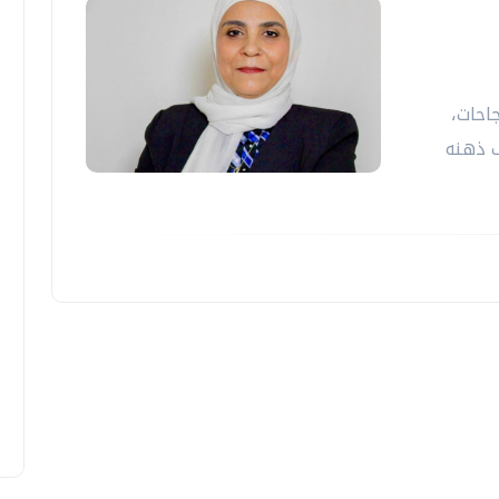
احات،
 ذهنه