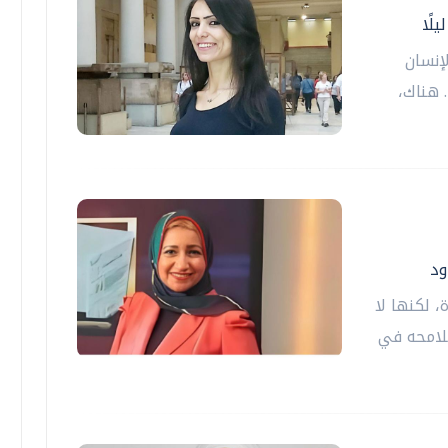
لًا
إنسان
. هناك،
ود
، لكنها لا
لامحه في