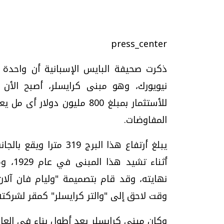
press_center
ذكرت صحيفة البايس الإسبانية أن واحدة
نيويورك، وهو مبنى كرايسلر، أصبح الأن
تحقيقات وحوارات
المفاوضات.
يبلغ أرتفاع هذا البرج 
أثناء
يف
فيديو.. الإعلام الرقمي.. تقنيات واعدة
دليلك للتنسيق الجا
نهايته، وقد قام بتصميمة "وليام فان آلان
وتحديات هائلة
وإجابات
وقت لاحق إلى "والتر كرايسلر" كمقر لشركته
الخميس، 30 يوليو 2026 01:09 م
السبت، 01 اغسطس 2026 10:25 ص
وكان مبنى كرايسلر يعد أطول بناء في العال