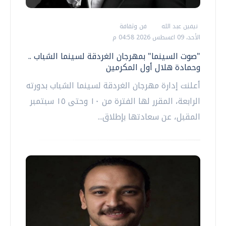
نيفين عبد الله
فن وثقافة
الأحد، 09 اغسطس 2026 04:58 م
"صوت السينما" بمهرجان الغردقة لسينما الشباب ..
وحمادة هلال أول المكرمين
أعلنت إدارة مهرجان الغردقة لسينما الشباب بدورته
الرابعة، المقرر لها الفترة من ١٠ وحتى ١٥ سبتمبر
المقبل، عن سعادتها بإطلاق...