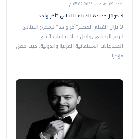
الأحد، 09 اغسطس 2026 05:02 م
3 جوائز جديدة للفيلم اللبناني "آخر واحد"
لا يزال الفيلم القصير"آخر واحد" للمخرج اللبنانى
كريم الرحبانى يواصل جولاته الناجحة فى
المهرجانات السينمائية العربية والدولية، حيث حصل
مؤخرا...