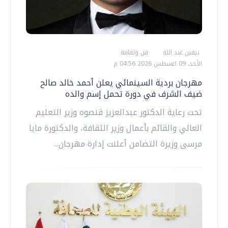
نيفين عبد الله
فن وثقافة
الأحد، 09 اغسطس 2026 04:56 م
مهرجان بردية السينمائي يعلن أحمد خالد صالح
ضيف الشرف في دورة تحمل إسم والده
تحت رعاية الدكتور عبدالعزيز قنصوه وزير التعليم
العالي والقائم بأعمال وزير الثقافة، والدكتورة مايا
مرسى وزيرة التضامن أعلنت إدارة مهرجان...