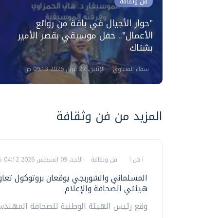
فن وثقافة
ين فكر
"حوار الأجيال في باقة من روائع
الأعمال".. حفل موسيقي بقصر الأمير
بشتاك
سماء المنياوي
الإثنين، 27 ابريل 2026 09:13 ص
المزيد من فن وثقافة
أ ش أ
فن وثقافة
الأحد، 09 اغسطس 2026 04:12 م
المسلماني والشوربجي يوقعان بروتوكول تعاو
هيئتي الصحافة والإعلام
وقع رئيس الهيئة الوطنية للصحافة المهند