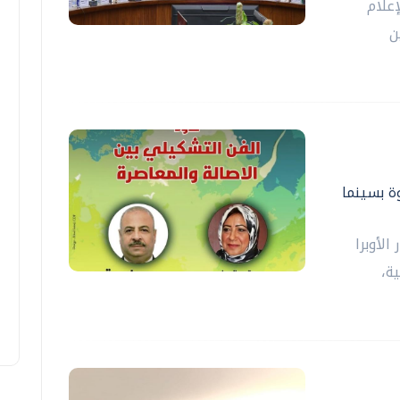
علام
ن
وة بسينما
لأوبرا
ة،