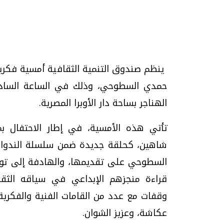
ينظم صندوق التنمية الثقافية أمسية فكرية
تحقيقات وحوارات
الهناجر بساحة دار الأوبرا المصرية.
تأتي هذه الأمسية، في إطار الاحتفال ب
شاهين، كحلقة جديدة ضمن سلسلة الندوات 
السطوحي على تقديمها، والهادفة إلى توثي
يف
فيديو.. الإعلام الرقمي.. تقنيات واعدة
دليلك للتنسيق الجا
وتحديات هائلة
وإجابات
قراءة منجزهم الإبداعي في سياقه الثق
الخميس، 30 يوليو 2026 01:09 م
السبت، 01 اغسطس 2026 10:25 ص
وقفات مع عدد من القامات الفنية والفكرية 
عكاشة، وعزيز الشوان.