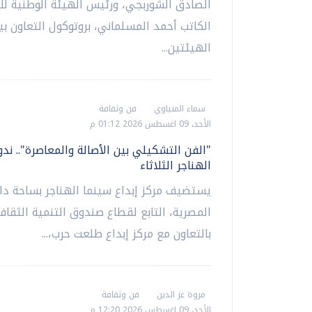
الصادق الشوربجي، ورئيس الهيئة الوطنية للإ
الكاتب أحمد المسلماني، بروتوكول التعاون بي
الهيئتين...
سماء المنياوي
فن وثقافة
الأحد، 09 اغسطس 2026 01:12 م
"الفن التشكيلي بين الأصالة والمعاصرة".. ند
الهناجر الثلاثاء
يستضيف مركز إبداع سينما الهناجر بساحة دار ا
المصرية، التابع لقطاع صندوق التنمية الثقافي
بالتعاون مع مركز إبداع طلعت حرب،...
مروة عز الدين
فن وثقافة
الأحد، 09 اغسطس 2026 12:20 م