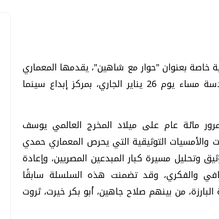
 خاصة بعنوان "حوار مع شاهين"، يقدمها المعماري
تحقيقات وحوارات
تحقيقات وحوارات
حمدي السطوحي، وذلك في الساعة السادسة مساء يوم 26 يناير الجاري، بمركز إبداع سينما
مرور مائة عام على ميلاد المخرج العالمي يوسف
والأمسيات التوثيقية التي يحرص المعماري حمدي
ق وتحليل مسيرة كبار المبدعين المصريين، وإعادة
معي .. تساؤلات
بعد إشعارات "جوجل" .. هل يمكن التنبوء
بالزلازل وكيف نتعامل معها؟
افي والفكري، وقد تضمنت هذه السلسلة سابقًا
الثلاثاء، 04 اغسطس 2026 04:04 م
البارزة، من بينهم صلاح جاهين، أبو بكر خيرت، ثروت