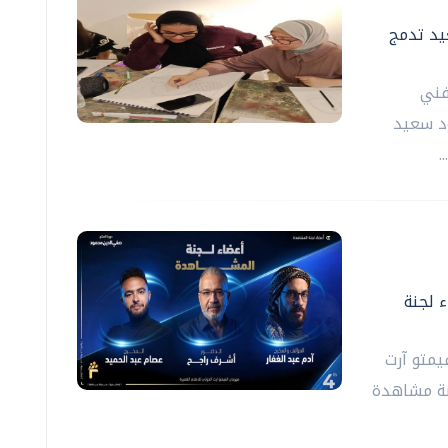
يد تدمج
فني
ود سعيد
.
 لجنة
يمتو آرت
نة مشاهدة