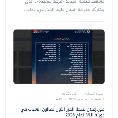
مشاهد فيلمه الجديد «فرصة سعيدة»، الذي
يشاركه بطولته الفنان ماجد الكدواني، وذلك...
سماء المنياوي
فن وثقافة
الجمعة، 07 اغسطس 2026 01:36 م
صور..إعلان نتيجة الفرز الأول لصالون الشباب في
دورته الـ36 لعام 2026