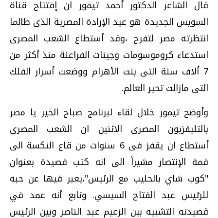
قال الشاعر الدكتور أحمد تيمور ان إفتتاح قناة
السويس الجديدة هو عيد الإرادة المصرية الذى طالما
انتظرته مصر لتفرح ،وقد أستطاع الشعب المصرى
استدعاء كروموسومات وجينات الفراعنة منذ أكثر من
7 ألاف سنة التى بنت الأهرام ووضعت أسرار الفلك
التى مازالت تحير العالم.
وأوضح تيمور خلال لقاء لبرنامج صباح الخير يا مصر
بالتليفزيون المصرى الاثنين ان الشعب المصرى
أستطاع ان يقفز فى 6 سنوات من قاع النكسة الى
قمة الإنتصار مشيراً الى انه كتب قصيدة بعنوان
"كوب شاي بالحليب مع الرئيس"،يعبر فيها عن حبه
للرئيس عبد الفتاح السيسي. وتابع أنه عمد في
قصيدته التشبيه بين الزعيم عبد الناصر وبين الرئيس