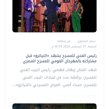
سماء المنياوي
فن وثقافة
الجمعة، 07 اغسطس 2026 05:58 م
رئيس الفني للمسرح يشهد «التياترو» قبل
مشاركته بالمهرجان القومي للمسرح المصري
شهد الفنان إيهاب فهمي، رئيس البيت الفني
للمسرح، يرافقه عدد من قيادات البيت الفني
للمسرح، مساء أمس، العرض المسرحي «التياترو»،...