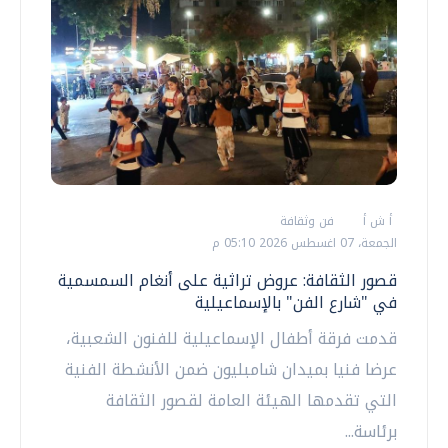
أ ش أ
فن وثقافة
الجمعة، 07 اغسطس 2026 05:10 م
قصور الثقافة: عروض تراثية على أنغام السمسمية
في "شارع الفن" بالإسماعيلية
قدمت فرقة أطفال الإسماعيلية للفنون الشعبية،
عرضا فنيا بميدان شامبليون ضمن الأنشطة الفنية
التي تقدمها الهيئة العامة لقصور الثقافة
برئاسة...