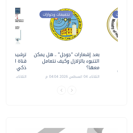
ت وحوارات
تحقيقات وحوارات
معي ..
بعد إشعارات "جوجل" .. هل يمكن
ترشيدا للمياه
التنبوء بالزلازل وكيف نتعامل
قناة السويس 
معها؟
ذكي بالطاقة
الثلاثاء، 04 اغسطس 2026 04:04 م
الثلاثاء، 14 يوليو 2026 06:11 م