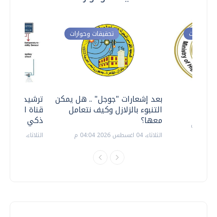
ت وحوارات
تحقيقات وحوارات
معي ..
بعد إشعارات "جوجل" .. هل يمكن
ترشيدا للمياه
التنبوء بالزلازل وكيف نتعامل
قناة السويس 
معها؟
ذكي بالطاقة
الثلاثاء، 04 اغسطس 2026 04:04 م
الثلاثاء، 14 يوليو 2026 06:11 م