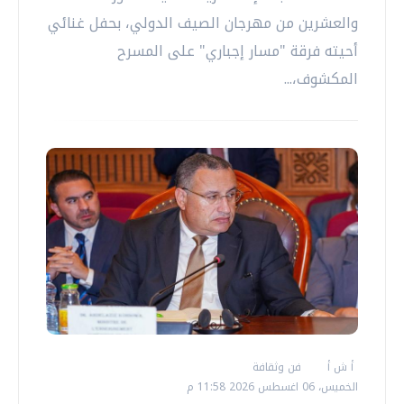
والعشرين من مهرجان الصيف الدولي، بحفل غنائي
أحيته فرقة "مسار إجباري" على المسرح
المكشوف،...
أ ش أ
فن وثقافة
الخميس، 06 اغسطس 2026 11:58 م