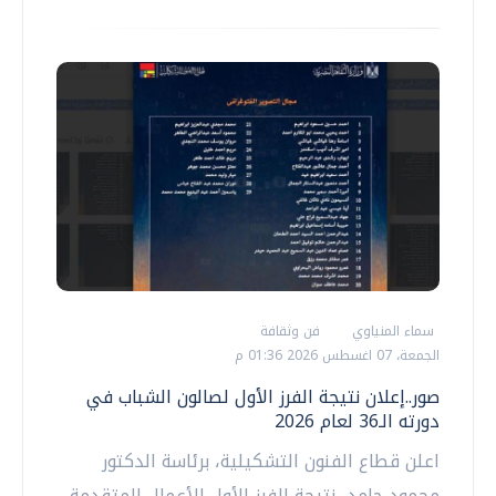
سماء المنياوي
فن وثقافة
الجمعة، 07 اغسطس 2026 01:36 م
صور..إعلان نتيجة الفرز الأول لصالون الشباب في
دورته الـ36 لعام 2026
اعلن قطاع الفنون التشكيلية، برئاسة الدكتور
محمود حامد، نتيجة الفرز الأول للأعمال المتقدمة