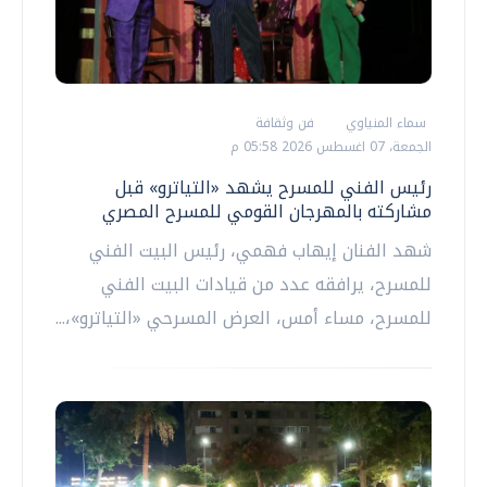
سماء المنياوي
فن وثقافة
الجمعة، 07 اغسطس 2026 05:58 م
رئيس الفني للمسرح يشهد «التياترو» قبل
مشاركته بالمهرجان القومي للمسرح المصري
شهد الفنان إيهاب فهمي، رئيس البيت الفني
للمسرح، يرافقه عدد من قيادات البيت الفني
للمسرح، مساء أمس، العرض المسرحي «التياترو»،...