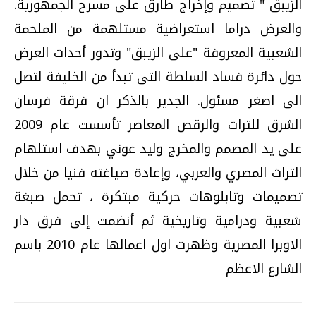
الزيبق " تصميم وإخراج طارق على مسرح الجمهورية.
والعرض دراما استعراضية مستلهمة من الملحمة
الشعبية المعروفة "على الزيبق" وتدور أحداث العرض
حول دائرة فساد السلطة التى تبدأ من الخليفة لتصل
الى اصغر مسئول. الجدير بالذكر ان فرقة فرسان
الشرق للتراث والرقص المعاصر تأسست عام 2009
على يد المصمم والمخرج وليد عوني بهدف استلهام
التراث المصري والعربي، وإعادة صياغته فنيا من خلال
تصميمات وتابلوهات حركية مبتكرة ، تحمل صبغة
شعبية ودرامية وتاريخية ثم أنضمت إلى فرق دار
الاوبرا المصرية وظهرت اول اعمالها عام 2010 باسم
الشارع الاعظم