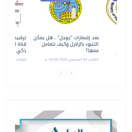
معي ..
بعد إشعارات "جوجل" .. هل يمكن
ترشيدا للمياه
التنبوء بالزلازل وكيف نتعامل
قناة السويس 
معها؟
ذكي بالطاقة
الثلاثاء، 04 اغسطس 2026 04:04 م
الثلاثاء، 14 يوليو 2026 06:11 م