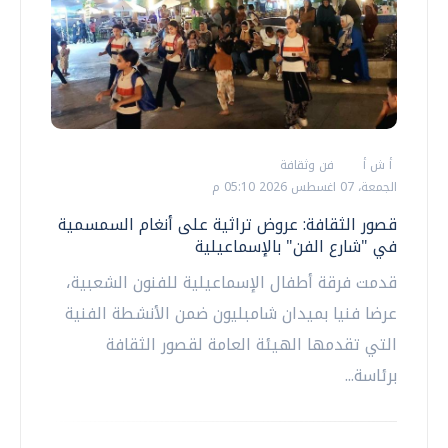
أ ش أ
فن وثقافة
الجمعة، 07 اغسطس 2026 05:10 م
قصور الثقافة: عروض تراثية على أنغام السمسمية
في "شارع الفن" بالإسماعيلية
قدمت فرقة أطفال الإسماعيلية للفنون الشعبية،
عرضا فنيا بميدان شامبليون ضمن الأنشطة الفنية
التي تقدمها الهيئة العامة لقصور الثقافة
برئاسة...