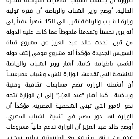
ضرورة أن يكتسب الشباب المهارات المواكبة للفترة
الحالية. أوضح وزير الشباب والرياضة أن فترة توليه
وزارة الشباب والرياضة تقرب الي الـ15 شهراً لافتاً إلى
أنه يرى تحسناً وتقدمناً ملحوظاً عما كانت عليه الدولة
من قبل. تحدث خالد عبد العزيز عن مشروع قناة
السويس الجديدة مؤكداً أنه مشروع قومي إلتف حوله
الشعب باطيافه كافة. أشار وزير الشباب والرياضة
للانشطة التي تقدمها الوزارة لنشء وشباب مصرمبيناً
أن أنشطة الوزارة تضم مسابقات ثقافية وفنية
ورياضية . كما أشار "عبد العزيز" إلى ان الوزارة تتجه
نحو الامور التي تبني الشخصية المصرية، مؤكداُ أن
الوزارة لها دور مهم في تنمية الشباب المصري.
أوضح خالد عبد العزيز أن الوزارة تدعم حالياً مشروعات
عدة من بينها مشروع مع المايسترو سليم سحاب،