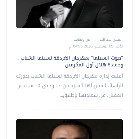
نيفين عبد الله
فن وثقافة
الأحد، 09 اغسطس 2026 04:58 م
"صوت السينما" بمهرجان الغردقة لسينما الشباب ..
وحمادة هلال أول المكرمين
أعلنت إدارة مهرجان الغردقة لسينما الشباب بدورته
الرابعة، المقرر لها الفترة من ١٠ وحتى ١٥ سبتمبر
المقبل، عن سعادتها بإطلاق...