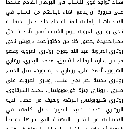
هناك تواجد قوى للشباب في البرلمان القادم مشدداُ
على ضرورة أن يدفع الاباء بابنائهم من الشباب في
الانتخابات البرلمانية المقبلة جاء ذلك خلال احتفالية
نادي روتاري العروبة بيوم الشباب أمس بأحد فنادق
مصرالجديدة بحضور كلا من دكتورأحمد درويش نادي
روتاري العروبة عبد الله جورج، روتاري العروبة وعضو
مجلس إدارة الزمالك الأسبق، محمد البدري، روتاري
الشروق، أحمد على، روتاري جيزة نورث، نبيل الديب,
روتاري مدينة نصر.انجي منيب، روتاري العروبة، على
صبري ، روتاري جيزة كوزموبوليتان، محمد الشرقاوي،
روتاري هليوبوليس النزهة، ولفيف من اعضاء أندية
الروتاري. تحدث "عبد العزيز" خلال كلمته في
الاحتفالية عن التجارب المهنية التي مربها موضحاً