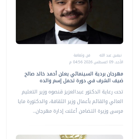
نيفين عبد الله
فن وثقافة
الأحد، 09 اغسطس 2026 04:56 م
مهرجان بردية السينمائي يعلن أحمد خالد صالح
ضيف الشرف في دورة تحمل إسم والده
تحت رعاية الدكتور عبدالعزيز قنصوه وزير التعليم
العالي والقائم بأعمال وزير الثقافة، والدكتورة مايا
مرسى وزيرة التضامن أعلنت إدارة مهرجان...