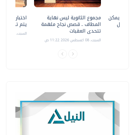
 .. هل يمكن
مجموع الثانوية ليس نهاية
اختبارات القد
ف نتعامل
المطاف .. قصص نجاح ملهمة
يتم تنظيمها 
تتحدى العقبات
السبت، 18 يوليو 2026 09:22 ص
السبت، 08 اغسطس 2026 11:22 ص