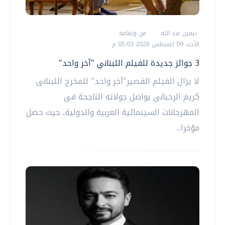
نيفين عبد الله
فن وثقافة
الأحد، 09 اغسطس 2026 05:02 م
3 جوائز جديدة للفيلم اللبناني "آخر واحد"
لا يزال الفيلم القصير"آخر واحد" للمخرج اللبنانى
كريم الرحبانى يواصل جولاته الناجحة فى
المهرجانات السينمائية العربية والدولية، حيث حصل
مؤخرا...