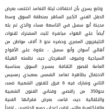
وتابع يسري بأن احتفالات ليلة التعامد اختتمت بعرض
الحفل الفني الكبير الساهر بمنطقة السوق وسط
مدينة أبو سمبل في التاسعة مساء والذي تم بثه
أيضاً علي الهواء مباشرة للبث المشترك لقنوات
التليفزيون المصري وحضره نحو 3 ألاف مواطن من
أهالي أسوان وأبو سمبل ، علاوة علي الأفواج
السياحية وضيوف المهرجان حيث نظمته الهيئة
العامة لقصور الثقافة بمسرح السوق بمناسبة
الاحتفال بظاهرة تعامد الشمس بمعبدي رمسيس
الثاني وشارك فيه 6 فرق للفنون الشعبية ضمت
نحو350 من راقصي وفناني الفنون الشعبية
والتلقائية حيث قامت بعرض فقراتها الفنية
والفلكلورية والتي لاقت إعجاب جميع الحاضرين ، لافتاً