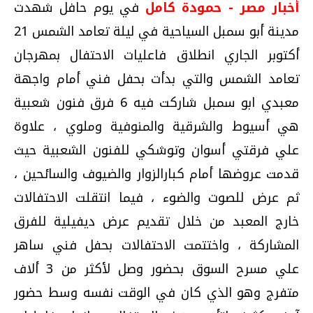
أخبار مصر - حمودة كامل
في يوم حافل شهدت
مدينة أبو سمبل السياحية في ليلة تعامد الشمس 21
أكتوبر الجاري انطلاق فاعليات الاحتفال بمهرجان
تعامد الشمس والتي بدأت بحفل فني أمام واجهة
معبدي ابو سمبل شاركت فيه 6 فرق فنون شعبية
هي أسيوط والشرقية والمنوفية وملوي ، علاوة
علي فرقتي أسوان وتوشكي للفنون الشعبية حيث
قدمت عروضها أمام كبارالزوار والضيوف والسائحين ،
ثم عرض للصوت والضوء ، فيما انتقلت الاحتفالات
خارج المعبد من خلال تقديم عرض ديفيلية للفرق
المشاركة ، واختتمت الاحتفالات بحفل فني ساهر
علي مسرح السوق بحضور
وصل لأكثر من 3 ألاف
متفرج وهو الذي كان في الوقت نفسه وسط حضور