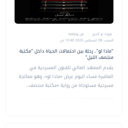
مروة عز الدين
فن وثقافة
السبت، 08 اغسطس 2026 10:46 ص
"ماذا لو".. رحلة بين احتمالات الحياة داخل "مكتبة
منتصف الليل"
يقدم المعهد العالي للفنون المسرحية في
العاشرة مساء اليوم عرض «ماذا لو»، وهو معالجة
مسرحية مستوحاة من رواية «مكتبة منتصف...