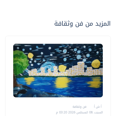
المزيد من فن وثقافة
أ ش أ
فن وثقافة
السبت، 08 اغسطس 2026 03:20 م