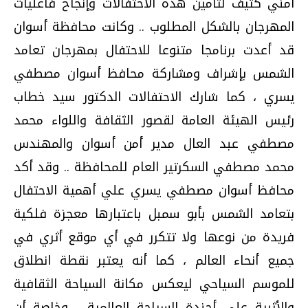
آمني كثيف لتأمين هذه الاحتفالات وإنجاح فاعليات
المهرجان بالشكل المطلوب .. وكانت محافظة أسوان
قد أعدت برنامجا متنوعا للاحتفال بمهرجان تعامد
الشمس بإشراف ومشاركة محافظ أسوان مصطفي
يسري ، كما شارك الاحتفالات الدكتور سيد خطاب
رئيس الهيئة العامة لقصور الثقافة واللواء محمد
مصطفي عبد العال مدير أمن أسوان والمهندس
محمد مصطفي السكرتير العام للمحافظة ..
وقد أكد
محافظ أسوان مصطفي يسري علي أهمية الاحتفال
بتعامد
الشمس
بأبو سمبل باعتبارها معجزة فلكية
فريدة من نوعها ولا تتكرر في أي موقع أثري في
جميع أنحاء العالم ، كما أنه يعتبر نقطة انطلاق
للموسم السياحي ليعكس مكانة السياحة الثقافية
والأثرية علي أجندة السياحة العالمية ، وخاصة أن