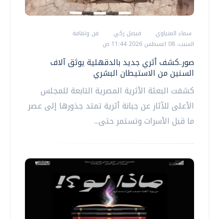
سماء المنياوي
فيصل زكي
فن وثقافة
السبت، 08 اغسطس 2026 11:44 ص
صور..كشف أثري جديد بالدقهلية يوثق آلاف
السنين من الاستيطان البشري
كشفت البعثة الأثرية المصرية التابعة للمجلس
الأعلى للآثار عن جبانة أثرية تمتد جذورها إلى عصر
ما قبل الأسرات وتستمر حتى...