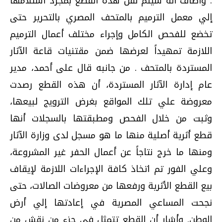
. وأضاف أنه سيتم نقل هذه القطع بمجرد استلامها
إلي معمل الترميم بالمتحف المصري بالتحرير حتى
تخضع للفحص الكامل وإجراء مختلف أعمال الترميم
اللازمة تمهيداً لعرضها ضمن مقتنيات قاعة الآثار
المستردة بالمتحف . من جانبه قال على أحمد، مدير
عام إدارة الآثار المستردة، أن هذه القطع رصدت
معروضة علي تلك المواقع بغرض الترويج لبيعها،
وثبت من خلال الفحص ومطبقتها بالسجلات أنها
قطع أثرية أصلية منها ما هو مسجل لدى وزارة الآثار
ومنها ما خرج نتاجاً عن أعمال الحفر غير المشروعة،
وعلي الفور تم اتخاذ كافة الإجراءات اللازمة لإيقاف
بيع القطع الأثرية ورفعها من معروضات الصالات، حتى
نجحت المساعي المصرية في إعادتها إلي أرض
الوطن. وأشار أن القطع تتمثل في جزء من نقش من