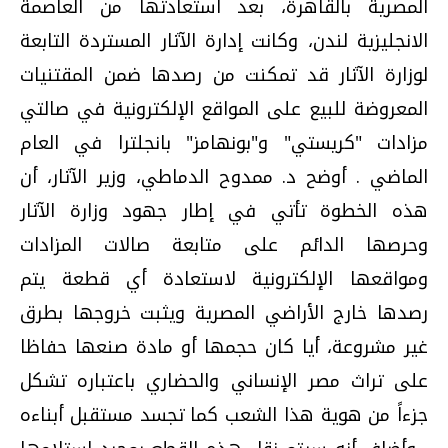
المصرية بالقاهرة، بعد استعادتها من العاصمة
الانجليزية لندن، وكانت إدارة الآثار المستردة التابعة
لوزارة الآثار قد تمكنت من رصدها ضمن المقتنيات
المعروضة للبيع على المواقع الإلكترونية في صالتي
مزادات "كريستي" و"بونهامز" بانجلترا في العام
الماضي . أوضح د. ممدوح الدماطي، وزير الآثار، أن
هذه الخطوة تأتي في إطار جهود وزارة الآثار
وحرصها الدائم على متابعة صالات المزادات
ومواقعها الإلكترونية لاستعادة أي قطعة يتم
رصدها خارج الأراضي المصرية ويثبت خروجها بطرق
غير مشروعة، أيا كان حجمها أو مادة صنعها حفاظا
على تراث مصر الإنساني والحضاري باعتباره تشكل
جزءاً من هوية هذا الشعب كما تجسد مستقبل أبناءه