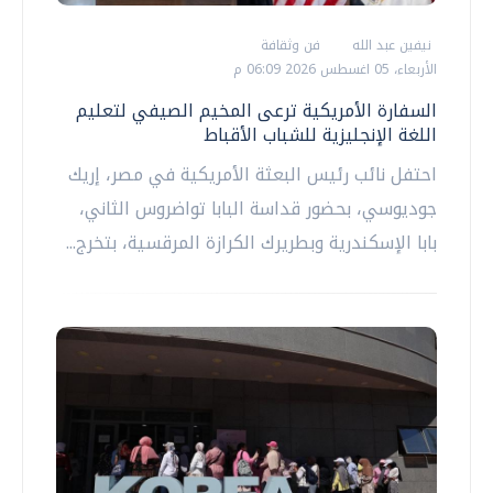
نيفين عبد الله
فن وثقافة
الأربعاء، 05 اغسطس 2026 06:09 م
السفارة الأمريكية ترعى المخيم الصيفي لتعليم
اللغة الإنجليزية للشباب الأقباط
احتفل نائب رئيس البعثة الأمريكية في مصر، إريك
جوديوسي، بحضور قداسة البابا تواضروس الثاني،
بابا الإسكندرية وبطريرك الكرازة المرقسية، بتخرج...