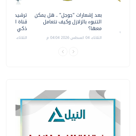
معي ..
بعد إشعارات "جوجل" .. هل يمكن
ترشيدا للمياه
التنبوء بالزلازل وكيف نتعامل
قناة السويس 
معها؟
ذكي بالطاقة
الثلاثاء، 04 اغسطس 2026 04:04 م
الثلاثاء، 14 يوليو 2026 06:11 م