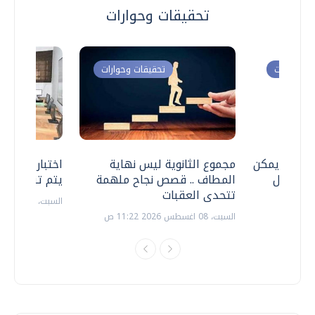
تحقيقات وحوارات
ت وحوارات
تحقيقات وحوارات
 .. هل يمكن
مجموع الثانوية ليس نهاية
اختبارات القد
ف نتعامل
المطاف .. قصص نجاح ملهمة
يتم تنظيمها 
تتحدى العقبات
السبت، 18 يوليو 2026 09:22 ص
السبت، 08 اغسطس 2026 11:22 ص