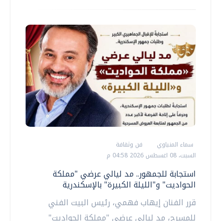
سماء المنياوي
فن وثقافة
السبت، 08 اغسطس 2026 04:58 م
استجابة للجمهور.. مد ليالي عرضي "مملكة
الحواديت" و"الليلة الكبيرة" بالإسكندرية
قرر الفنان إيهاب فهمي، رئيس البيت الفني
للمسرح، مد ليالي عرضي "مملكة الحواديت"