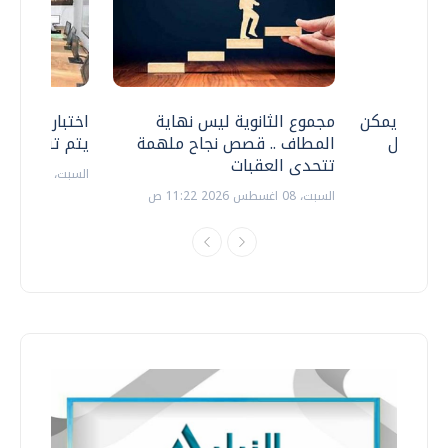
 .. هل يمكن
مجموع الثانوية ليس نهاية
اختبارات القد
ف نتعامل
المطاف .. قصص نجاح ملهمة
يتم تنظيمها 
تتحدى العقبات
السبت، 18 يوليو 2026 09:22 ص
السبت، 08 اغسطس 2026 11:22 ص