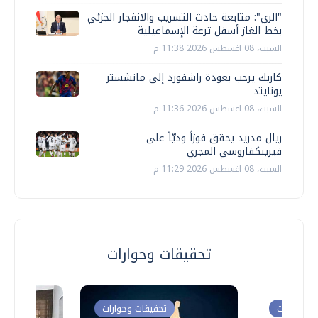
"الري": متابعة حادث التسريب والانفجار الجزئي
بخط الغاز أسفل ترعة الإسماعيلية
السبت، 08 اغسطس 2026 11:38 م
كاريك يرحب بعودة راشفورد إلى مانشستر
يونايتد
السبت، 08 اغسطس 2026 11:36 م
ريال مدريد يحقق فوزاً وديّاً على
فيرينكفاروسي المجري
السبت، 08 اغسطس 2026 11:29 م
تحقيقات وحوارات
ت وحوارات
تحقيقات وحوارات