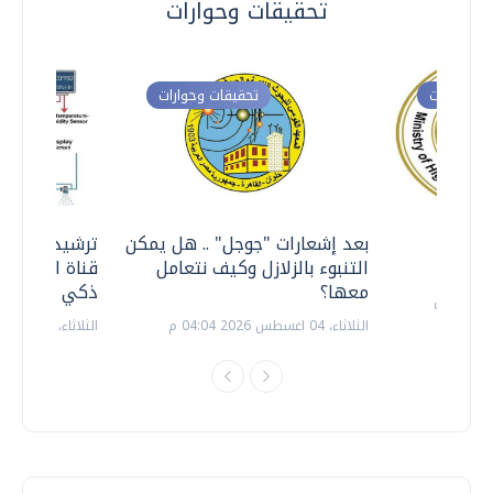
تحقيقات وحوارات
ت وحوارات
تحقيقات وحوارات
معي ..
بعد إشعارات "جوجل" .. هل يمكن
ترشيدا للمياه
التنبوء بالزلازل وكيف نتعامل
قناة السويس 
معها؟
ذكي بالطاقة
الثلاثاء، 04 اغسطس 2026 04:04 م
الثلاثاء، 14 يوليو 2026 06:11 م