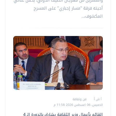
والعشرين من مهرجان الصيف الدولي، بحفل غنائي
أحيته فرقة "مسار إجباري" على المسرح
المكشوف،...
أ ش أ
فن وثقافة
الخميس، 06 اغسطس 2026 11:58 م
القائم بأعمال وزير الثقافة يشارك بالدورة الـ 4