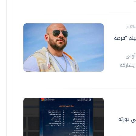
.
ينما بعد 13 عامًا بفيلم "فرصة
أولى
يشاركه
في دورته