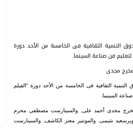
تحقيقات وحوارات
تحقيقات وحوارات
وق التنمية الثقافية فى الخامسة من الأحد دورة
 لتعليم فن صناعة السينما.
لمخرج مجدى
قمي.. تقنيات واعدة
دليلك للتنسيق الجامعي .. تساؤلات
وإجابات
التنمية الثقافية فى الخامسة من الأحد دورة "الفيلم
السبت، 01 اغسطس 2026 10:25 ص
صناعة السينما.
 المخرج مجدى أحمد على, والسينارست مصطفى محرم
صويرسعيد شيمى, والمونتير معتز الكاشف, والسينارست