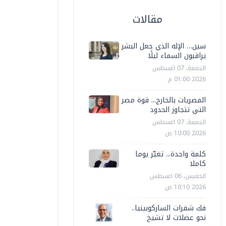
مقالات
سين… الإله الذي جعل البشر
يراقبون السماء ليلًا
الجمعة، 07 اغسطس
2026 01:00 م
المصريات بالخارج... قوة مصر
التي تتجاوز الحدود
الجمعة، 07 اغسطس
2026 10:00 ص
كلمة واحدة... تغيّر يوما
كاملا
الخميس، 06 اغسطس
2026 10:10 ص
فك شفرات الساركوبينيا..
نحو عضلات لا تشيخ