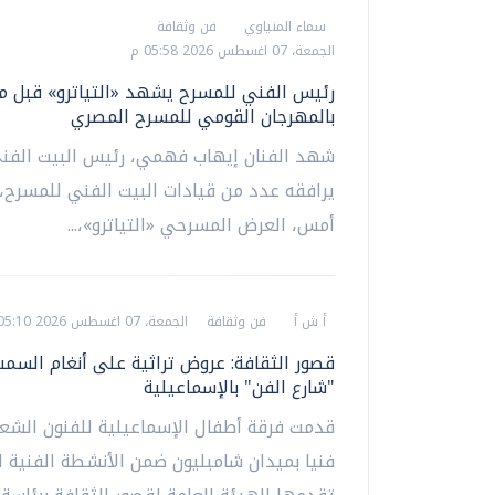
سماء المنياوي
فن وثقافة
الجمعة، 07 اغسطس 2026 05:58 م
رئيس الفني للمسرح يشهد «التياترو» قبل م
بالمهرجان القومي للمسرح المصري
شهد الفنان إيهاب فهمي، رئيس البيت الفن
يرافقه عدد من قيادات البيت الفني للمسرح،
أمس، العرض المسرحي «التياترو»،...
أ ش أ
فن وثقافة
الجمعة، 07 اغسطس 2026 05:10 م
قصور الثقافة: عروض تراثية على أنغام الس
"شارع الفن" بالإسماعيلية
قدمت فرقة أطفال الإسماعيلية للفنون الشعب
فنيا بميدان شامبليون ضمن الأنشطة الفنية ا