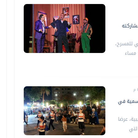
شاركته
ي للمسرح،
 مساء
مسمية في
ية، عرضا
لتي