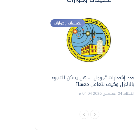
تحقيقات وحوارات
بعد إشعارات "جوجل" .. هل يمكن التنبوء
ترشيدا للمياه والطاق
بالزلازل وكيف نتعامل معها؟
السويس تبتكر نظام ر
الشمسية
الثلاثاء، 04 اغسطس 2026 04:04 م
الثلاثاء، 14 يوليو 2026 06:11 م