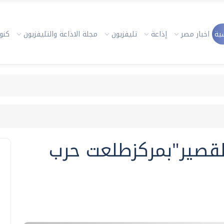
ية
اخبار مصر
إذاعة
تليفزيون
مجلة الاذاعة والتليفزيون
كنوز
القصير"بمركزطلعت حرب