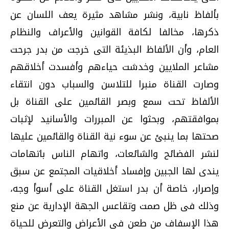
بألفاظ نابية، ونشر مشاهد مثيرة يعف اللسان عن
ذكرها، مخالفا لكافة القوانين والأعراف والنظام
العام، وأن الألفاظ البذيئة التى خرجت من بدر جرحت
مشاعر الملايين وخدشت حياءهم وأفسدت أخلاقهم
وصارت القناة منبرا للتلاسن والسباب دون انتقاء
الألفاظ تحت سمع وبصر القائمين على القناة بل
بموافقتهم، وبحثوا عن المبررات والأسانيد لإثبات
صحتها بما ينبئ عن سوء نية القناة والقائمين عليها
لنشر الفضائح والشائعات، واتهام الناس باتهامات
يندى لها الجبين وإفساد أخلاقيات المجتمع عن سبق
وإصرار، خاصة أن بدر استغل القناة على أسوأ وجه،
وذلك فى ظل صمت وتقاعس الجهة الإدارية عن منع
هذا الإسفاف من طعن فى الأعراض والتعرض للحياة