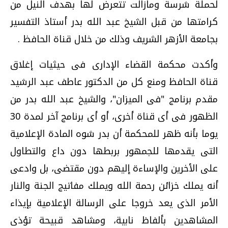
لحملة شرسة ومازالت تتعرض لها بهدف النيل من
كرامتها من قبل الشيخ عبد الله بدر أستاذ التفسير
بجامعة الأزهر الشريف وذلك من خلال قناة الحافظ .
وأكدت محكمة القضاء الإدارى فى حيثيات إغلاق
قناة الحافظ ومنع كل من الدكتور عاطف عبد الرشيد
مقدم برنامج "فى الميزان"، والشيخ عبد الله بدر من
الظهور فى أى قناة أخرى، أو أى برنامج آخر لمدة 30
يوما بأنه ظهر للمحكمة أن بدر شوه المادة الإعلامية
التى يقدمها للجمهور بربطها دون داع والتطاول
على الأخرين والإساءة إليهم دون مقتضى، بل وادعى
أنه يملك خزائن رحمة الله ويملك مفاتيج الجنة والنار
الأمر الذى يعد خروجا على الرسالة الإعلامية بإيذاء
المشاهدين بألفاظ نابية، ومشاهد قبيحة تؤذى