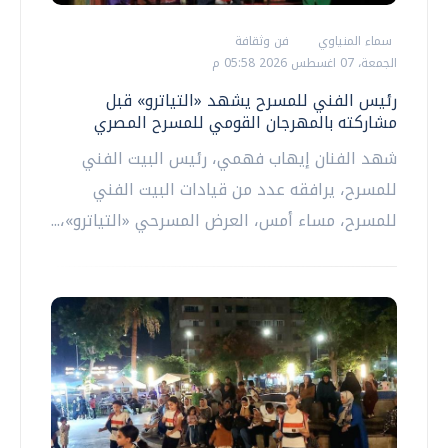
سماء المنياوي
فن وثقافة
الجمعة، 07 اغسطس 2026 05:58 م
رئيس الفني للمسرح يشهد «التياترو» قبل
مشاركته بالمهرجان القومي للمسرح المصري
شهد الفنان إيهاب فهمي، رئيس البيت الفني
للمسرح، يرافقه عدد من قيادات البيت الفني
للمسرح، مساء أمس، العرض المسرحي «التياترو»،...