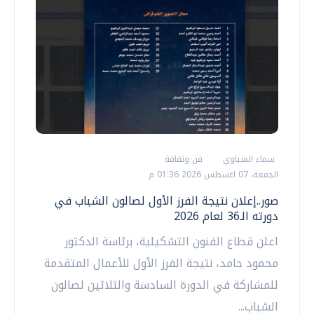
سماء المنياوي
فن وثقافة
الجمعة، 07 اغسطس 2026 01:36 م
صور..إعلان نتيجة الفرز الأول لصالون الشباب في
دورته الـ36 لعام 2026
اعلن قطاع الفنون التشكيلية، برئاسة الدكتور
محمود حامد، نتيجة الفرز الأول للأعمال المتقدمة
للمشاركة في الدورة السادسة والثلاثين لصالون
الشباب...