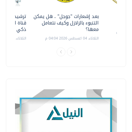
معي ..
بعد إشعارات "جوجل" .. هل يمكن
ترشيدا للمياه
التنبوء بالزلازل وكيف نتعامل
قناة السويس 
معها؟
ذكي بالطاقة
الثلاثاء، 04 اغسطس 2026 04:04 م
الثلاثاء، 14 يوليو 2026 06:11 م