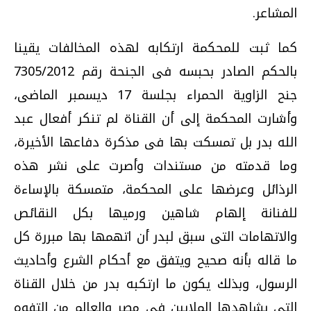
المشاعر.
كما ثبت للمحكمة ارتكابه لهذه المخالفات يقينا
بالحكم الصادر بحبسه فى الجنحة رقم 7305/2012
جنح الزاوية الحمراء بجلسة 17 ديسمبر الماضى،
وأشارت المحكمة إلى أن القناة لم تنكر أفعال عبد
الله بدر بل تمسكت بها فى مذكرة دفاعها الأخيرة،
وما قدمته من مستندات وأصرت على نشر هذه
الرذائل وعرضها على المحكمة، متمسكة بالإساءة
للفنانة إلهام شاهين ورميها بكل النقائص
والاتهامات التى سبق لبدر أن اتهمها بها مبررة كل
ما قاله بأنه صحيح ويتفق مع أحكام الشرع وأحاديث
الرسول، وبذلك يكون ما ارتكبه بدر من خلال القناة
التى يشاهدها الملايين فى مصر والعالم من التفوه