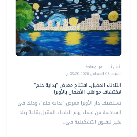
أ ش أ
فن وثقافة
السبت، 08 اغسطس 2026 03:20 م
الثلاثاء المقبل.. افتتاح معرض "بداية حلم"
لاكتشاف مواهب الأطفال بالأوبرا
تستضيف دار الأوبرا معرض "بداية حلم"، وذلك في
السادسة من مساء يوم الثلاثاء المقبل بقاعة زياد
بكير للفنون التشكيلية في...