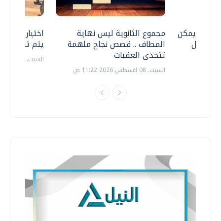
 .. هل يمكن
مجموع الثانوية ليس نهاية
اختبارات القد
ف نتعامل
المطاف .. قصص نجاح ملهمة
يتم تنظيمها 
تتحدى العقبات
السبت، 18 يوليو 2026 09:22 ص
السبت، 08 اغسطس 2026 11:22 ص