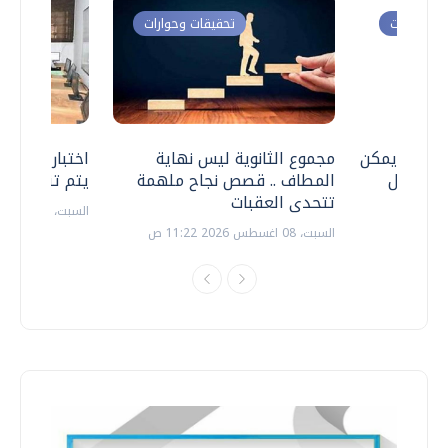
ت وحوارات
تحقيقات وحوارات
 .. هل يمكن
مجموع الثانوية ليس نهاية
اختبارات القد
ف نتعامل
المطاف .. قصص نجاح ملهمة
يتم تنظيمها 
تتحدى العقبات
السبت، 18 يوليو 2026 09:22 ص
السبت، 08 اغسطس 2026 11:22 ص