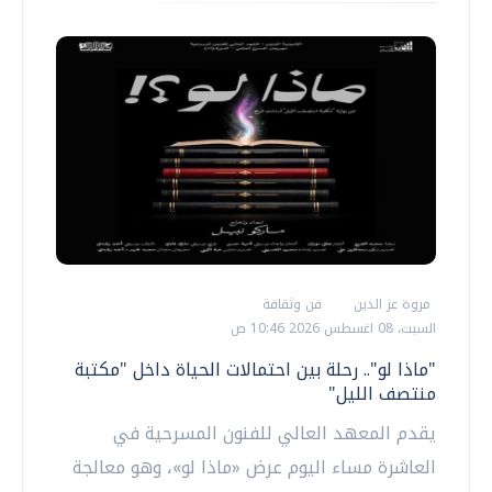
مروة عز الدين
فن وثقافة
السبت، 08 اغسطس 2026 10:46 ص
"ماذا لو".. رحلة بين احتمالات الحياة داخل "مكتبة
منتصف الليل"
يقدم المعهد العالي للفنون المسرحية في
العاشرة مساء اليوم عرض «ماذا لو»، وهو معالجة