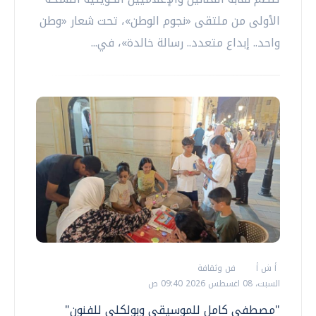
الأولى من ملتقى «نجوم الوطن»، تحت شعار «وطن
واحد.. إبداع متعدد.. رسالة خالدة»، في...
أ ش أ
فن وثقافة
السبت، 08 اغسطس 2026 09:40 ص
"مصطفى كامل للموسيقي وبولكلي للفنون"