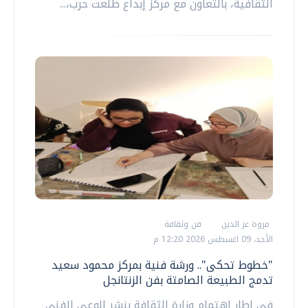
الثقافية، بالتعاون مع مركز إبداع طلعت حرب،...
مروة عز الدين
فن وثقافة
الأحد، 09 اغسطس 2026 12:20 م
"خطوط تحكى".. ورشة فنية بمركز محمود سعيد
تدمج الطبيعة الصامتة بفن الزنتانجل
في إطار اهتمام وزارة الثقافة بنشر الوعي الفني