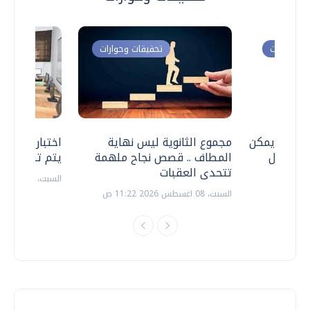
ت وحوارات
تحقيقات وحوارات
 .. هل يمكن
مجموع الثانوية ليس نهاية
اختبارات القد
ف نتعامل
المطاف .. قصص نجاح ملهمة
يتم تنظيمها 
تتحدى العقبات
السبت، 18 يوليو 2026 09:22 ص
السبت، 08 اغسطس 2026 11:22 ص