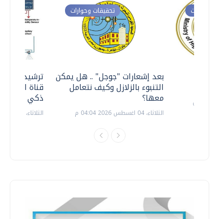
ت وحوارات
تحقيقات وحوارات
معي ..
بعد إشعارات "جوجل" .. هل يمكن
ترشيدا للمياه
التنبوء بالزلازل وكيف نتعامل
قناة السويس 
معها؟
ذكي بالطاقة
الثلاثاء، 04 اغسطس 2026 04:04 م
الثلاثاء، 14 يوليو 2026 06:11 م