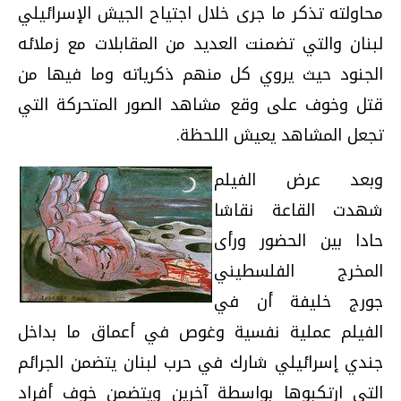
محاولته تذكر ما جرى خلال اجتياح الجيش الإسرائيلي
لبنان والتي تضمنت العديد من المقابلات مع زملائه
الجنود حيث يروي كل منهم ذكرياته وما فيها من
قتل وخوف على وقع مشاهد الصور المتحركة التي
تجعل المشاهد يعيش اللحظة.
وبعد عرض الفيلم
شهدت القاعة نقاشا
حادا بين الحضور ورأى
المخرج الفلسطيني
جورج خليفة أن في
الفيلم عملية نفسية وغوص في أعماق ما بداخل
جندي إسرائيلي شارك في حرب لبنان يتضمن الجرائم
التي ارتكبوها بواسطة آخرين ويتضمن خوف أفراد