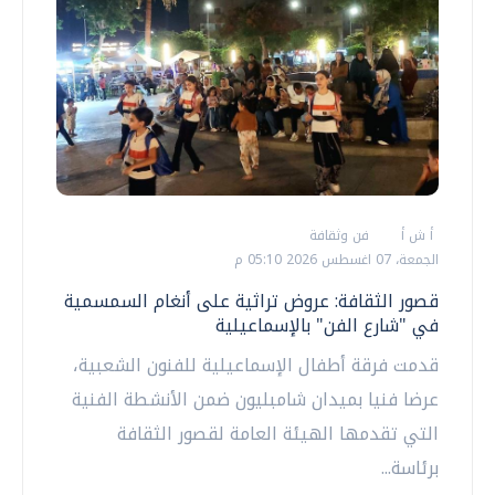
أ ش أ
فن وثقافة
الجمعة، 07 اغسطس 2026 05:10 م
قصور الثقافة: عروض تراثية على أنغام السمسمية
في "شارع الفن" بالإسماعيلية
قدمت فرقة أطفال الإسماعيلية للفنون الشعبية،
عرضا فنيا بميدان شامبليون ضمن الأنشطة الفنية
التي تقدمها الهيئة العامة لقصور الثقافة
برئاسة...