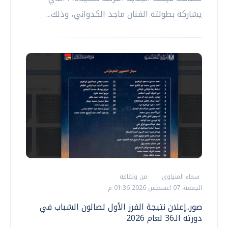
يشاركه بطولته الفنان ماجد الكدواني، وذلك...
سماء المنياوي
فن وثقافة
الجمعة، 07 اغسطس 2026 01:36 م
صور..إعلان نتيجة الفرز الأول لصالون الشباب في
دورته الـ36 لعام 2026