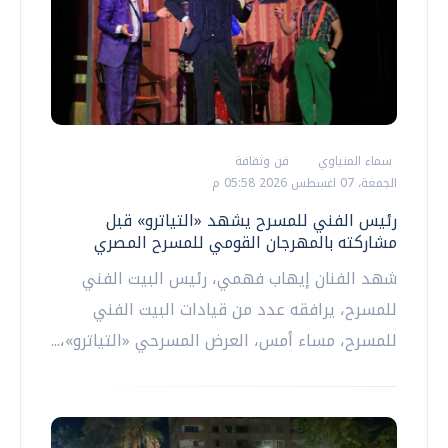
سماء المنياوي
فن وثقافة
الجمعة، 07 اغسطس 2026 05:58 م
رئيس الفني للمسرح يشهد «التياترو» قبل
مشاركته بالمهرجان القومي للمسرح المصري
شهد الفنان إيهاب فهمي، رئيس البيت الفني
للمسرح، يرافقه عدد من قيادات البيت الفني
للمسرح، مساء أمس، العرض المسرحي «التياترو»،...