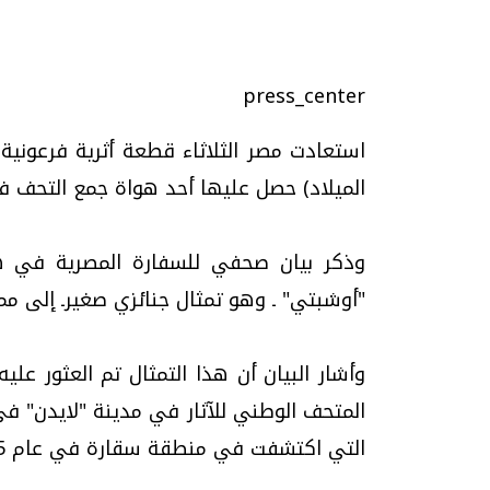
press_center
تحقيقات وحوارات
الميلاد) حصل عليها أحد هواة جمع التحف 
وذكر بيان صحفي للسفارة المصرية في هو
"أوشبتي" ـ وهو تمثال جنائزي صغيرـ إلى ممث
موجات الطقس الساخنة.. لماذا تحدث وكيف
فيديو.. الإعلام الر
نواجهها؟
وتحديات هائلة
وأشار البيان أن هذا التمثال تم العثور ع
الخميس، 23 يوليو 2026 05:18 م
الخميس، 30 يوليو 2026 01:09 م
التي اكتشفت في منطقة سقارة في عام 1985.