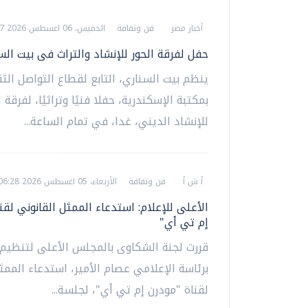
أخبار مصر
فن وثقافة
الخميس، 06 اغسطس 2026 09:37 ص
حفل لفرقة الحور للإنشاد والتراث فى بيت الس
ينظم بيت السناري، التابع لقطاع التواصل الث
بمكتبة الإسكندرية، حفلا فنيًا وتراثيًا، لفرقة ا
للإنشاد الديني، غدا، في تمام الساعة...
أ ش أ
فن وثقافة
الأربعاء، 05 اغسطس 2026 06:28 م
الأعلى للإعلام: استدعاء الممثل القانوني لقن
إم تي أي"
قررت لجنة الشكاوى بالمجلس الأعلى لتنظيم ا
برئاسة الإعلامي عصام الأمير، استدعاء الممث
لقناة "مودرن إم تي أي"، لجلسة...