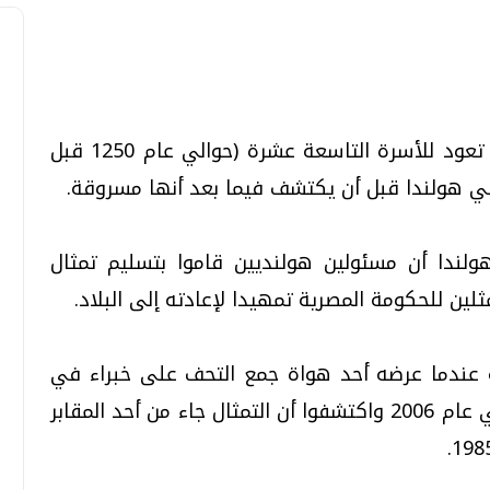
تحقيقات وحوارات
تحقيقات وحوارات
استعادت مصر الثلاثاء قطعة أثرية فرعونية تعود للأسرة التاسعة عشرة (حوالي عام 1250 قبل
في هولندا قبل أن يكتشف فيما بعد أنها مسروقة.
لندا أن مسئولين هولنديين قاموا بتسليم تمثال
لين للحكومة المصرية تمهيدا لإعادته إلى البلاد.
قمي.. تقنيات واعدة
دليلك للتنسيق الجامعي .. تساؤلات
وإجابات
ليه عندما عرضه أحد هواة جمع التحف على خبراء في
السبت، 01 اغسطس 2026 10:25 ص
المتحف الوطني للآثار في مدينة "لايدن" في عام 2006 واكتشفوا أن التمثال جاء من أحد المقابر