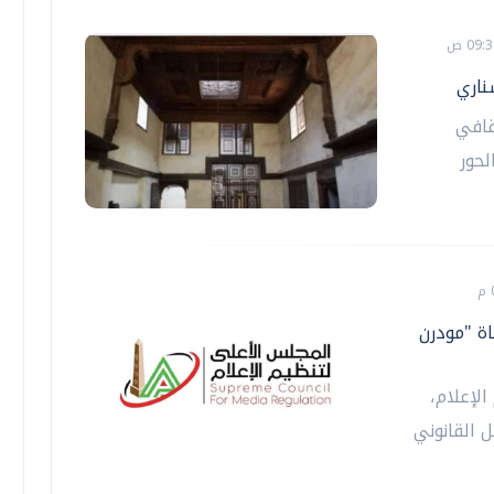
ناري
قافي
لحور
اة "مودرن
لإعلام،
ل القانوني