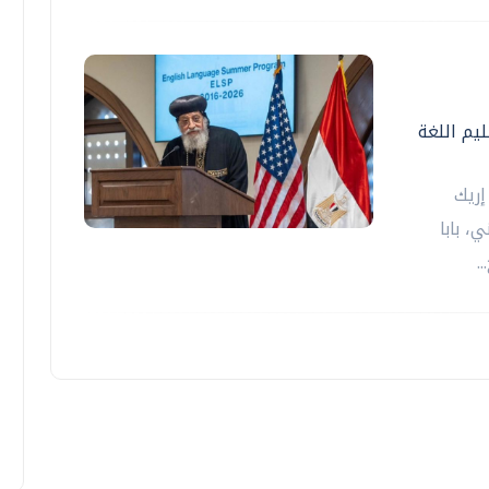
يم اللغة
إريك
، بابا
.