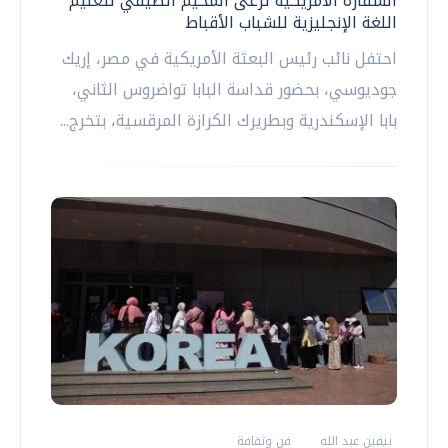
السفارة الأمريكية ترعى المخيم الصيفي لتعليم
اللغة الإنجليزية للشباب الأقباط
احتفل نائب رئيس البعثة الأمريكية في مصر، إريك
جوديوسي، بحضور قداسة البابا تواضروس الثاني،
بابا الإسكندرية وبطريرك الكرازة المرقسية، بتخرج...
نيفين عبد الله
فن وثقافة