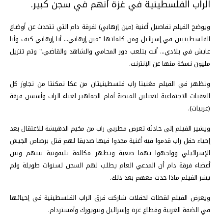
الراب الفلسطينية في غزة أنهم في سجن كبير.
ويوضح الفيلم تفاصيل أغنية (مين إرهابي) لفرقة دام التي تتحدث عن أوضاع
الفلسطينيين في إسرائيل ومن كلماتها "مين إرهابي... أنا إرهابي كيف وأنا
عايش في بلادي... أنت بتلعب دور المحامي والشاهد والقاضي." وتم تنزيل
مليون نسخة منها عن الإنترنت.
وتظهر في الفيلم مغنيتا راب فلسطينيتان من عكا تمكنتا من تجاوز كل
العقبات الاجتماعية لتعتلين المنصة أمام الجماهير لغناء الراب وأسسن فرقة
(عربيات).
ويشير الفيلم إلى حادثة تعرض مطربي راب من مخيم الدهيشة للاعتقال بعد
إحياء حفل راب قدموا فيه أغنية مجدوا فيها صديقا لهم قتل برصاص الجيش
الإسرائيلي وواجهوا تهما صعبة وتظهر مكالمة تليفونية بينهم وبين
أعضاء فرقة دام أن المدعي العام يطلب لهم السجن لسنوات طويلة ولم
يشر الفيلم ماذا حدث معهم بعد ذلك.
ويعرض الفيلم لقطات لحفلات شاركت فرق الراب الفلسطينية في إحيائها
في الضفة الغربية وقطاع غزة وإسرائيل ونيويورك وأمستردام.