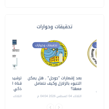
تحقيقات وحوارات
ت وحوارات
تحقيقات وحوارات
معي ..
بعد إشعارات "جوجل" .. هل يمكن
ترشيدا للمياه
التنبوء بالزلازل وكيف نتعامل
قناة السويس 
معها؟
ذكي بالطاقة
الثلاثاء، 04 اغسطس 2026 04:04 م
الثلاثاء، 14 يوليو 2026 06:11 م