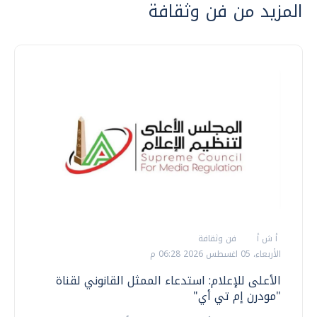
المزيد من فن وثقافة
أ ش أ
فن وثقافة
الأربعاء، 05 اغسطس 2026 06:28 م
الأعلى للإعلام: استدعاء الممثل القانوني لقناة
"مودرن إم تي أي"