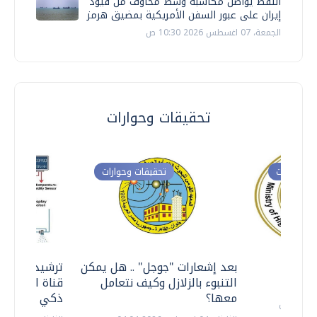
النفط يواصل مكاسبه وسط مخاوف من قيود
إيران على عبور السفن الأمريكية بمضيق هرمز
الجمعة، 07 اغسطس 2026 10:30 ص
تحقيقات وحوارات
ت وحوارات
تحقيقات وحوارات
معي ..
بعد إشعارات "جوجل" .. هل يمكن
ترشيدا للمياه
التنبوء بالزلازل وكيف نتعامل
قناة السويس 
معها؟
ذكي بالطاقة