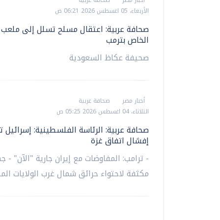
الأربعاء، 05 اغسطس 2026 06:21 ص
صحافة عربية: اعتقال مسلح تسلل إلى ملعب 
الخاص بترمب
صحيفة عكاظ السعودية
أخبار مصر
صحافة عربية
الثلاثاء، 04 اغسطس 2026 05:25 ص
صحافة عربية: الرئاسة الفلسطينية: إسرائيل ت
إفشال اتفاق غزة
- ترامب: المفاوضات مع إيران جارية "الآن" - ج
مكثفة لاحتواء حرائق شمال غرب الولايات الم