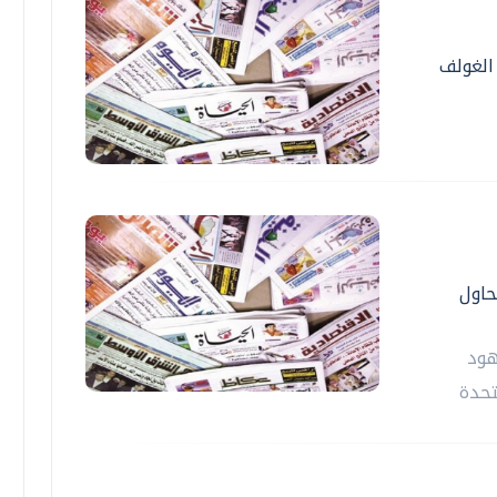
الغولف
حاول
هود
تحدة