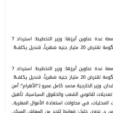
تحقيقات وحوارات
تحقيقات وحوارات
مليارات جنيه من جرائم الفساد، المالية‮:‬‮ ‬الحگومة تقترض‮ ‬20‮ ‬مليار جنيه شهرياً، قنديل يكلف‮ ‬8‮
قمي.. تقنيات واعدة
دليلك للتنسيق الجامعي .. تساؤلات
مليارات جنيه من جرائم الفساد، المالية‮:‬‮ ‬الحگومة تقترض‮ ‬20‮ ‬مليار جنيه شهرياً، قنديل يكلف‮ ‬8‮
وإجابات
‬وزارات ببدء تنفيذ مشروع لاستصلاح مليون فدان‮، وزير الخارجية محمد كامل عمرو لـ"الأهرام": أمن
السبت، 01 اغسطس 2026 10:25 ص
 تعديلات لقانوني الشعب والحقوق السياسية، تأهيل
 المحليات، في محاولات استعادة الأموال المهربة..
مصر، د. نجوى خليل: ضوابط للحد من المعاش المبكر..