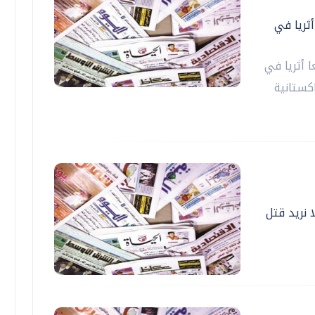
لسطيني: 260 موقعا أثريا في
آثار الفلسطيني: 260 موقعا أثريا في
كستانية
ا نريد قتل