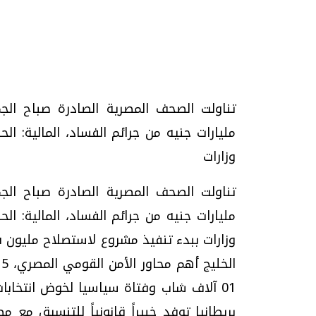
تحقيقات وحوارات
‬وزارات
موجات الطقس الساخنة.. لماذا تحدث وكيف
فيديو.. الإعلام الر
نواجهها؟
وتحديات هائلة
الخميس، 23 يوليو 2026 05:18 م
الخميس، 30 يوليو 2026 01:09 م
الخليج أهم محاور الأمن القومي المصري، 5
‏10‏ آلاف شاب وفتاة سياسيا لخوض انتخابات
بريطانيا توفد خبيراً قانونياً للتنسيق مع 