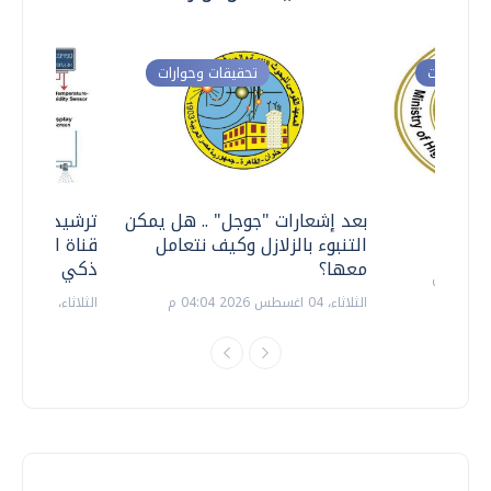
ت وحوارات
تحقيقات وحوارات
معي ..
بعد إشعارات "جوجل" .. هل يمكن
ترشيدا للمياه
التنبوء بالزلازل وكيف نتعامل
قناة السويس 
معها؟
ذكي بالطاقة
الثلاثاء، 04 اغسطس 2026 04:04 م
الثلاثاء، 14 يوليو 2026 06:11 م