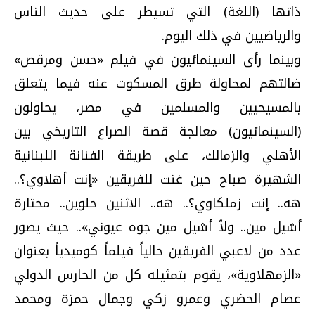
ذاتها (اللغة) التي تسيطر على حديث الناس
والرياضيين في ذلك اليوم.
وبينما رأى السينمائيون في فيلم «حسن ومرقص»
ضالتهم لمحاولة طرق المسكوت عنه فيما يتعلق
بالمسيحيين والمسلمين في مصر، يحاولون
(السينمائيون) معالجة قصة الصراع التاريخي بين
الأهلي والزمالك، على طريقة الفنانة اللبنانية
الشهيرة صباح حين غنت للفريقين «إنت أهلاوي؟..
هه.. إنت زملكاوي؟.. هه.. الاثنين حلوين.. محتارة
أشيل مين.. ولاّ أشيل مين جوه عيوني».. حيث يصور
عدد من لاعبي الفريقين حالياً فيلماً كوميدياً بعنوان
«الزمهلاوية»، يقوم بتمثيله كل من الحارس الدولي
عصام الحضري وعمرو زكي وجمال حمزة ومحمد