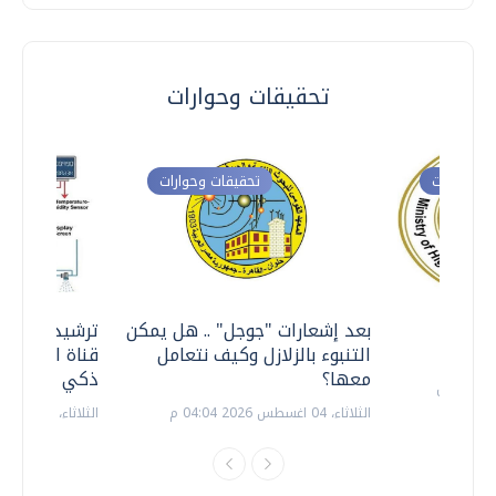
تحقيقات وحوارات
ت وحوارات
تحقيقات وحوارات
معي ..
بعد إشعارات "جوجل" .. هل يمكن
ترشيدا للمياه
التنبوء بالزلازل وكيف نتعامل
قناة السويس 
معها؟
ذكي بالطاقة
الثلاثاء، 04 اغسطس 2026 04:04 م
الثلاثاء، 14 يوليو 2026 06:11 م