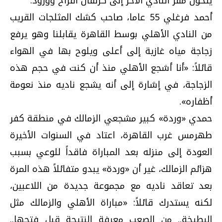
يتحول مقر النادي الآخر إلى كرنفال أفراح وورود.
أحمد فرغلي 55 عاما، صاحب كشك المثلجات القريب
من النادي الأهلي بوسط القاهرة يقابلنا وهو يرفع
زجاجة مياه غازية إلى أعلى ويلوح بها في الهواء
قائلاً: «أنا أشجع الأهلي منذ أن كنت في حجم هذه
الزجاجة، في إشارة إلى أنه يشجع ناديه منذ نعومة
أظفاره».
حمدي «وردة» كبير مشجعي الزمالك في منطقة كفر
طهرمس غرب القاهرة، اعتاد في السنوات الأخيرة
العودة إلى منزله بعد المباراة فاقداً للوعي بسبب
هزائم الزمالك، غير أن «وردة» يبدو متفائلاً هذه المرة
بعد تعاقد ناديه مع مجموعة جديدة من اللاعبين،
لكنه يستدرك قائلاً: «مباراة الأهلي والزمالك مثل
البطيخة.. من الصعب معرفة النتيجة قبل فتحها..