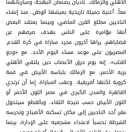
الأهلي والزمالك.. ناديان يصنعان البهجة، ومبارياتهما
معاً.. أغنية جميلة تاريخية يعيشها الوطن.. منذ إنشاء
الناديين مطلع القرن الماضي، وبينما يعتقد البعض
أنها مؤامرة على الناس بهدف صرفهم عن
قضاياهم، يراها آخرون مجرد مباراة في كرة القدم.
المصريون على موعد مساء اليوم الأحد.. مع «وجع
القلب».. إنه يوم حرق الأعصاب حين يلتقي الأهلي
بزيه الأحمر، مع الزمالك بلباسه الأبيض في قمة
كروية لكنها أفريقية.. وعقب المباراة، إما أن ترتدي
القاهرة والمدن الكبرى في مصر اللون الأحمر أو
اللون الأبيض حسب نتيجة اللقاء.. وبالقطع سيتحول
مقر أحد الناديين إلى مكان تسكنه الأشباح وتحرسه
الشرطة تحسباً لاعتداء مشجعيه على الإدارة، بينما