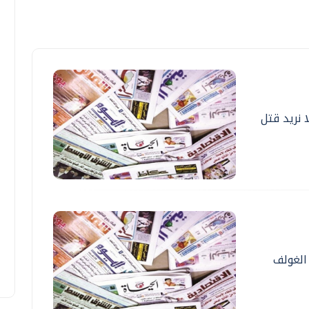
ا نريد قتل
الغولف