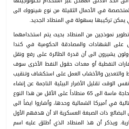
لى الحد الأدنى الممكن عبر استخدام تكنولوجيتها
المتخصصة في الأحمال الثقيلة من نوع شينووك الى
تي يمكن تركيبها بسهولة في المنطاد الجديد.
طوير نموذجين من المنطاد بحيث يتم استخدامهما
ول على الشهادات والمصادقة الحكومية في كندا
ؤولون يشيرون الى أن قدرة الطائرة على رفع ونقل
حفارات النفطية أو معدات حقول النفط الأخرى سوف
 والتعدين والأخشاب العمل على استكشاف وتنقيب
فس الوقت تقليل الأضرار البيئية الناجمة عن إنشاء
وتعبيد الطرق. وتعتقد الشركتان أن هنالك حاجة ماسة الى 65 منطاداً على الأقل من هذا النوع
ة في أميركا الشمالية وحدها، وأشاروا ايضاً الى
البضائع ذات الصبغة العسكرية الا أن هدفهم الأول
رية. ويذكر أن هذ المنطاد الذي أطلق عليه اسم