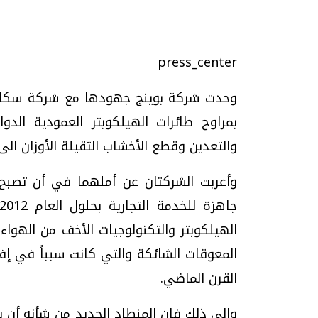
press_center
تحقيقات وحوارات
وحدت شركة بوينج جهودها مع شركة سكاي
بمراوح طائرات الهيلكوبتر العمودية الد
والتعدين وقطع الأخشاب الثقيلة الأوزان الى
موجات الطقس الساخنة.. لماذا تحدث وكيف
فيديو.. الإعلام الر
نواجهها؟
وتحديات هائلة
الهيلكوبتر والتكنولوجيات الأخف من الهو
الخميس، 23 يوليو 2026 05:18 م
الخميس، 30 يوليو 2026 01:09 م
المعوقات الشائكة والتي كانت سبباً في إف
القرن الماضي.
والى ذلك فإن المنطاد الجديد من شأنه أن يحق