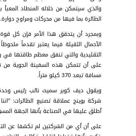
والذي سيتمكن من خلاله المنطاد المعبأ ب
الطائرة بما فيها من محركات ومراوح دوارة.
وبمجرد أن يتحقق هذا الأمر فإن كل قوة
الأحمال الثقيلة فيما يعتبر تقدماً ملحوظا
التقليدية والتي تنفق معظم طاقتها في رف
مسافة تبعد 370 كيلو متراً.
ويقول ديف كوبر سميث نائب رئيس وحدة 
شركة بوينج عملاقة تصنيع الطائرات: ''ا
أطلق عليها في الصناعة بأنها الجهة المسؤو
على أن أي من الشركتين لم تكشفا عن التفاص