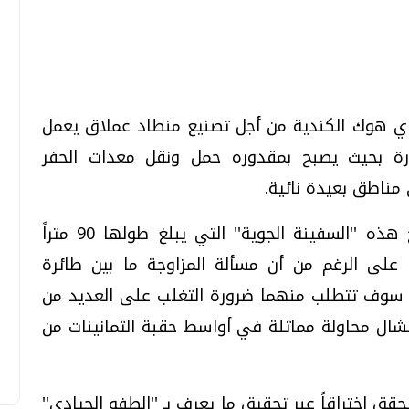
تحقيقات وحوارات
تحقيقات وحوارات
 هوك الكندية من أجل تصنيع منطاد عملاق يعمل
وارة بحيث يصبح بمقدوره حمل ونقل معدات الحفر
 مناطق بعيدة نائية.
وأعربت الشركتان عن أملهما في أن تصبح هذه ''السفينة الجوية'' التي يبلغ طولها 90 متراً
قمي.. تقنيات واعدة
دليلك للتنسيق الجامعي .. تساؤلات
جاهزة للخدمة التجارية بحلول العام 2012 على الرغم من أن مسألة المزاوجة ما بين طائرة
وإجابات
اء سوف تتطلب منهما ضرورة التغلب على العديد من
السبت، 01 اغسطس 2026 10:25 ص
شال محاولة مماثلة في أواسط حقبة الثمانينات من
ق اختراقاً عبر تحقيق ما يعرف بـ ''الطفو الحيادي''