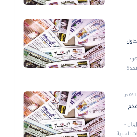
حاول
هود
تحدة
ضخم
ران -
ت البحرية