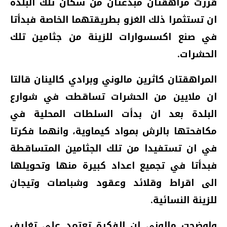
قررت مراهقتان مبدعتان من سكان تلك البلدة
ان تستثمرا ذلك الغزو بطريقتهما الخاصة فبدأتا
في صنع اكسسوارات للزينة من جثامين تلك
الحشرات.
المراهقتان كاثرين مالوني وبرادي كالينان قالتا
ان ملايين من الحشرات تساقطت في شوارع
البلدة بعد ان بدأت السلطات المحلية في
مكافحتها بالرش بمواد كيماوية، وانهما فكرتا
في ان تستفيدا من تلك الجثامين المتساقطة
فبدأتا في تجميع اعداد كبيرة منها وتحويلها
الى اقراط وقلائد وعقود وشباصات وتيجان
للزينة النسائية.
واوضحت مالوني ان الفكرة تعتمد على تغليف