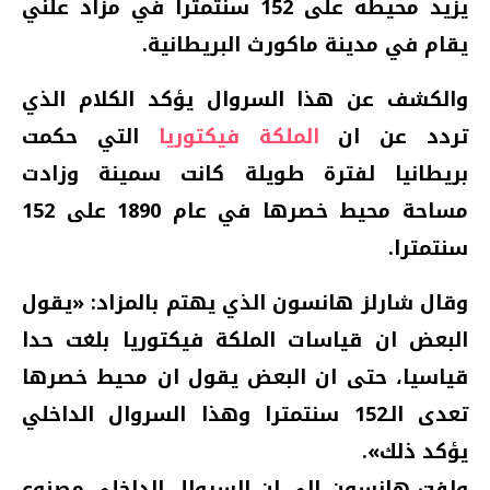
يزيد محيطه على 152 سنتمترا في مزاد علني
يقام في مدينة ماكورث البريطانية.
والكشف عن هذا السروال يؤكد الكلام الذي
تردد عن ان
الملكة فيكتوريا
التي حكمت
بريطانيا لفترة طويلة كانت سمينة وزادت
مساحة محيط خصرها في عام 1890 على 152
سنتمترا.
وقال شارلز هانسون الذي يهتم بالمزاد: «يقول
البعض ان قياسات الملكة فيكتوريا بلغت حدا
قياسيا، حتى ان البعض يقول ان محيط خصرها
تعدى الـ152 سنتمترا وهذا السروال الداخلي
يؤكد ذلك».
ولفت هانسون إلى ان السروال الداخلي مصنوع