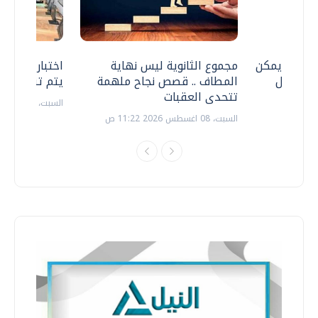
 .. هل يمكن
مجموع الثانوية ليس نهاية
اختبارات القد
ف نتعامل
المطاف .. قصص نجاح ملهمة
يتم تنظيمها 
تتحدى العقبات
السبت، 18 يوليو 2026 09:22 ص
السبت، 08 اغسطس 2026 11:22 ص