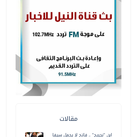
مقالات
ابن "نجريج" .. فاتح لا يحمل سيفا