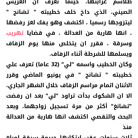
طلاسم غرابتها، حينما نعرف ان العريس
الصيني، الذي داخ خلف خطيبته " تشانج "
ليتزوجها رسميا ، اكتشف وهو يفك لغز رفضها
، انها هاربة من العدالة ، في قضايا
تهريب
وسرقة ، فقرر ان يتخلص منها يوم الزفاف
ويسلمها للشرطة أثناء الزفاف.
وكان الخطيب واسمه "لي" (32 عاما) تعرف علي
خطيبته " تشانج " في يونيو الماضي وقرر
الاثنان اتمام مراسم الزفاف خلال الشهر الجاري،
الا ان الشكوك بدأت تراود "لي" بعد ان رفضت
"تشانغ" أكثر من مرة تسجيل زواجهما، وبعد
البحث والتقصي اكتشف انها هاربة من العدالة
منذ
ثلاث سنوات عقب ارتكابها جريمة سرقة لمبلغ